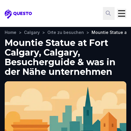
Questo
Home
>
Calgary
>
Orte zu besuchen
>
Mountie Statue at 
Mountie Statue at Fort
Calgary, Calgary,
Besucherguide & was in
der Nähe unternehmen