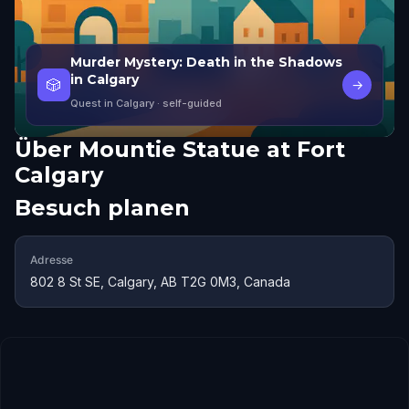
Murder Mystery: Death in the Shadows
in Calgary
🎲
→
Quest in Calgary
· self-guided
Über
Mountie Statue at Fort
Calgary
Besuch planen
Adresse
802 8 St SE, Calgary, AB T2G 0M3, Canada