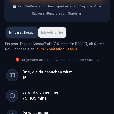
🗓
Kein Zeitfenster buchen · spiel an jedem Tag
·
✓
Volle
Rückerstattung bis zum Spielstart
Ich bin zu Besuch
Ich wohne hier
Ein paar Tage in Brasov? Alle 7 Quests für $39.99, ab Quest
Nr. 6 lohnt es sich.
Zum Exploration Pass
→
🎁 Für jemand anderen? Verschenke diese Quest →
Orte, die du besuchen wirst
15
Es wird dich nehmen
75
-
105
mins
Du wirst gehen