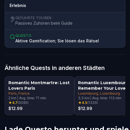
Erlebnis
GEFÜHRTE TOUREN
Passives Zuhören beim Guide
QUESTO
Aktive Gamification; Sie lösen das Rätsel
Ähnliche Quests in anderen Städten
Romantic Montmartre: Lost
Romantic Luxembourg:
Lovers Paris
Remember Your Love
Paris
, France
Luxembourg
, Luxembourg
2
km
|
Avg. time:
71
min
3.3
km
|
Avg. time:
113
min
★
4.7
(
3095
)
★
4.5
(
1235
)
$12.99
$12.99
Lade Questo herunter und spiele