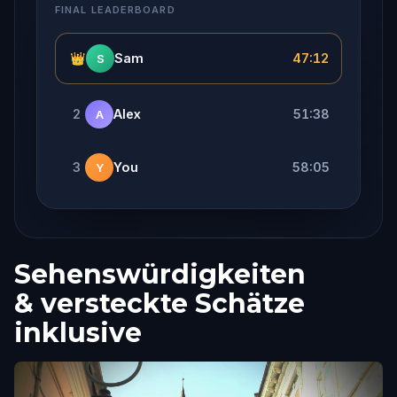
FINAL LEADERBOARD
👑
Sam
47:12
S
2
Alex
51:38
A
3
You
58:05
Y
Sehenswürdigkeiten
& versteckte Schätze
inklusive