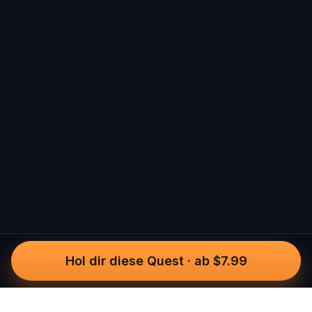
Hol dir diese Quest
·
ab $7.99