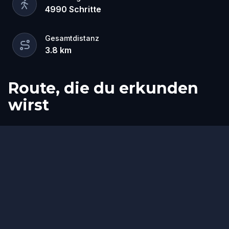
4990
Schritte
Gesamtdistanz
3.8
km
Route, die du erkunden
wirst
Start
Ziel