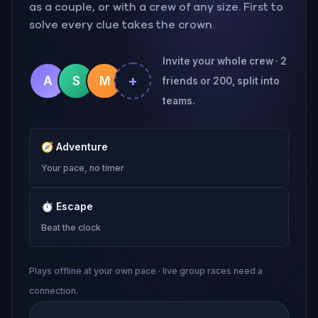
as a couple, or with a crew of any size. First to
solve every clue takes the crown.
Invite your whole crew · 2
+
A
S
M
friends or 200, split into
teams.
🧭
Adventure
Your pace, no timer
⏱
Escape
Beat the clock
Plays offline at your own pace · live group races need a
connection.