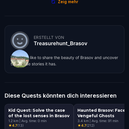
Zeig mehr
ERSTELLT VON
Treasurehunt_Brasov
We would like to share the beauty of Brasov and uncover
the unique stories it has.
Diese Quests könnten dich interessieren
Kid Quest: Solve the case
Haunted Brasov: Face 
of the lost senses in Brasov
Vengeful Ghosts
1.2
km
|
Avg. time:
0
min
3.4
km
|
Avg. time:
91
min
★
4.7
(
13
)
★
4.7
(
212
)