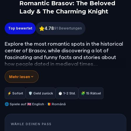
Romantic Brasov: The Beloved
Lady & The Charming Knight
Romantic Brasov: The Beloved Lady & The Charmi
4.78
Top bewertet
91
Bewertungen
Explore the most romantic spots in the historical
center of Brasov, while discovering a lot of
fascinating and funny facts and stories about
how people dated in medieval times.
Mehr lesen
You will walk along quiet alleys, beautiful parks,
and colorful medieval streets. Along the way, you
will have to solve riddles and overcome
⚡ Sofort
🛡 Geld zurück
⏱ 1–2 Std.
🧩 15 Rätsel
challenges in order to win the heart of the
beloved lady.
🌐
Spiele auf
🇬🇧 English · 🇷🇴 Română
This is a perfect date for couples, but you can
WÄHLE DEINEN PASS
also have a lot of fun playing it alone or in a larger