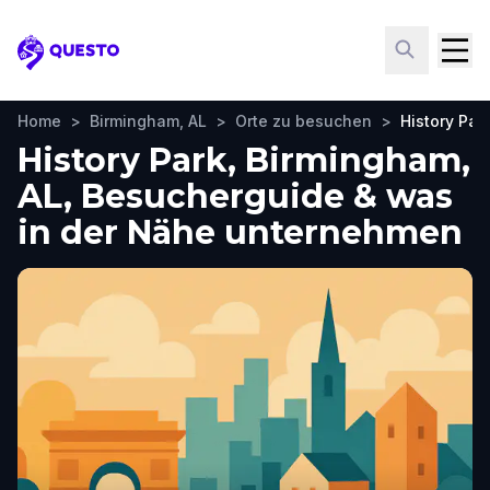
Questo
Home
>
Birmingham, AL
>
Orte zu besuchen
>
History Par
History Park, Birmingham,
AL, Besucherguide & was
in der Nähe unternehmen