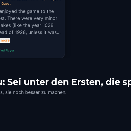
 Quest
enjoyed the game to the
lest. There were very minor
takes (like the year 1028
ead of 1928, unless it was
purpose) but the story was
 more
d, and the puzzles were
fied Player
and exciting.
 Sei unter den Ersten, die s
ns, sie noch besser zu machen.