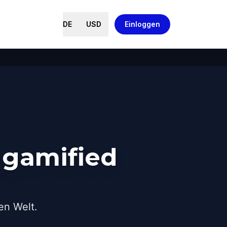
DE
USD
Einloggen
 gamified
en Welt.