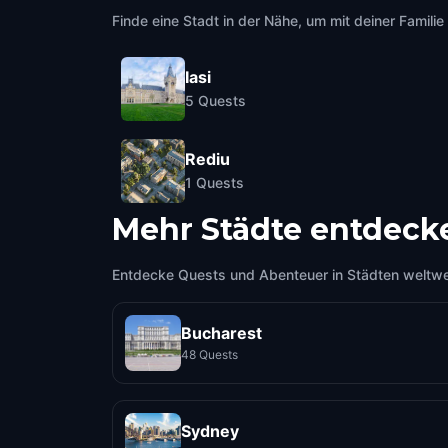
Finde eine Stadt in der Nähe, um mit deiner Famili
Iasi
5
Quests
Rediu
1
Quests
Mehr Städte entdeck
Entdecke Quests und Abenteuer in Städten weltwe
Bucharest
48 Quests
Sydney