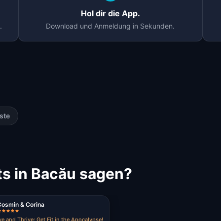
Hol dir die App.
.
Download und Anmeldung in Sekunden.
ste
s in Bacău sagen?
Cosmin & Corina
ve and Thrive: Get Fit in the Apocalypse!