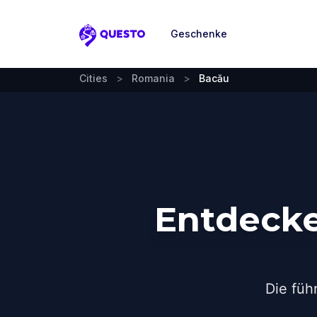
Geschenke
Questo
Cities
>
Romania
>
Bacău
Entdecke
Die füh