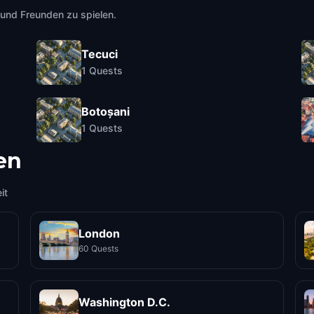
e und Freunden zu spielen.
Tecuci
1
Quests
Botoșani
1
Quests
en
it
London
60 Quests
Washington D.C.