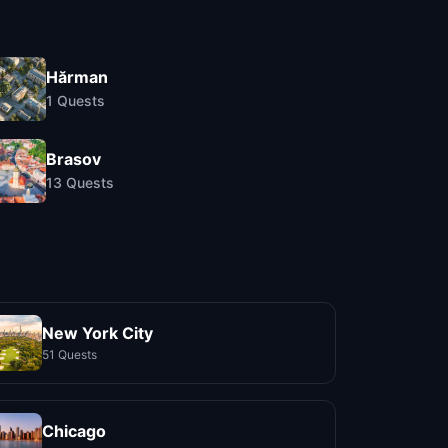
Hărman
1
Quests
Brasov
13
Quests
New York City
51 Quests
Chicago