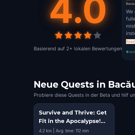
4.0
Bacau
We 
ful
mis
inst
on 
Read
goo
Basierend auf 2+ lokalen Bewertungen
Veri
fun 
Neue Quests in Bacău:
Probiere diese Quests in der Beta und hilf u
Survive and Thrive: Get
Fit in the Apocalypse!
Bacau Quest
4.2 km | Avg. time: 112 min