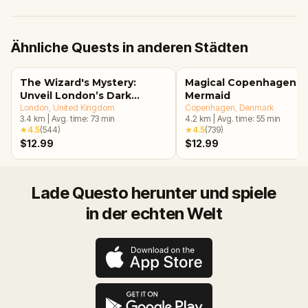
Ähnliche Quests in anderen Städten
The Wizard's Mystery:
Magical Copenhagen: Li
Unveil London’s Dark
Mermaid
Secrets Escape Game
London
, United Kingdom
Copenhagen
, Denmark
3.4
km
|
Avg. time:
73
min
4.2
km
|
Avg. time:
55
min
★
4.5
(
544
)
★
4.5
(
739
)
$12.99
$12.99
Lade Questo herunter und spiele
in der echten Welt