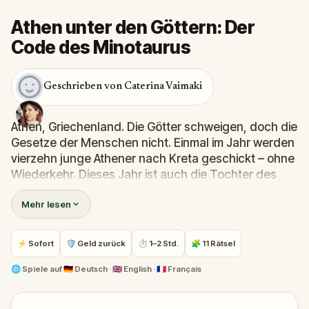
Athen unter den Göttern: Der
Code des Minotaurus
Geschrieben von Caterina Vaimaki
Athen, Griechenland. Die Götter schweigen, doch die
Gesetze der Menschen nicht. Einmal im Jahr werden
vierzehn junge Athener nach Kreta geschickt – ohne
Wiederkehr. Dieses Jahr ist auch die Tochter des
berühmten Händlers Demokritos unter ihnen.
Mehr lesen
Verzweifelt wendet er sich an dich: „Der Ort, an dem
sie gefangen gehalten wird, ist verborgen. Wirst du
sie finden, bevor es zu spät ist?“
⚡ Sofort
🛡 Geld zurück
⏱ 1–2 Std.
🧩 11 Rätsel
Deine Quest beginnt in den sagenumwobenen
Straßen Athens. Löse göttliche Rätsel, folge uralten
🌐
Spiele auf
🇩🇪 Deutsch · 🇬🇧 English · 🇫🇷 Français
Spuren und enthülle Geheimnisse, die unter Tempeln
und Steinen verborgen liegen. Jeder Schritt bringt