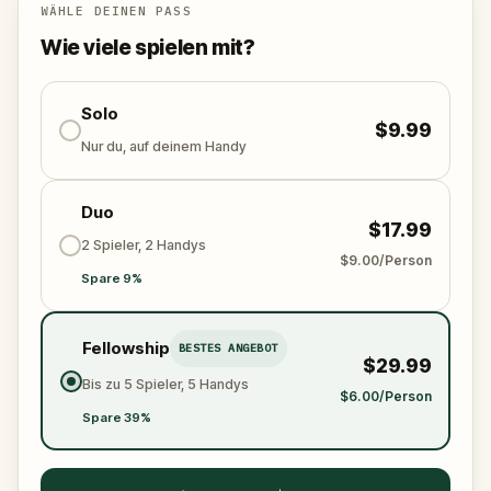
dich der Wahrheit – und der Gefahr – näher.
WÄHLE DEINEN PASS
Erlebe mit Freunden oder Familie ein spannendes
Wie viele spielen mit?
Abenteuer voller Mythologie. Entdecke, verbinde
und werde zum Helden einer ewigen Geschichte. Die
Götter sehen zu. Wirst du ihren Ruf hören?
Solo
$9.99
Nur du, auf deinem Handy
Duo
$17.99
2 Spieler, 2 Handys
$9.00/Person
Spare 9%
Fellowship
BESTES ANGEBOT
$29.99
Bis zu 5 Spieler, 5 Handys
$6.00/Person
Spare 39%