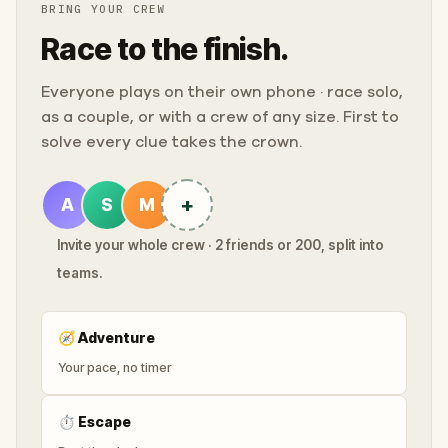
BRING YOUR CREW
Race to the finish.
Everyone plays on their own phone · race solo,
as a couple, or with a crew of any size. First to
solve every clue takes the crown.
+
A
S
M
Invite your whole crew · 2 friends or 200, split into
teams.
🧭
Adventure
Your pace, no timer
⏱
Escape