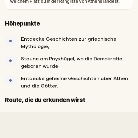
welchem Platz du in der Rangliste von Athens landest.
Höhepunkte
Entdecke Geschichten zur griechische
Mythologie,
Staune am Pnyxhügel, wo die Demokratie
geboren wurde
Entdecke geheime Geschichten über Athen
und die Götter.
Ziel
Start
Route, die du erkunden wirst