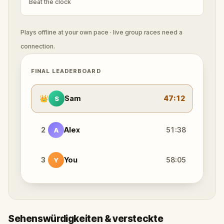
Beat the clock
Plays offline at your own pace · live group races need a
connection.
FINAL LEADERBOARD
👑
Sam
47:12
S
2
Alex
51:38
A
3
You
58:05
Y
Sehenswürdigkeiten & versteckte