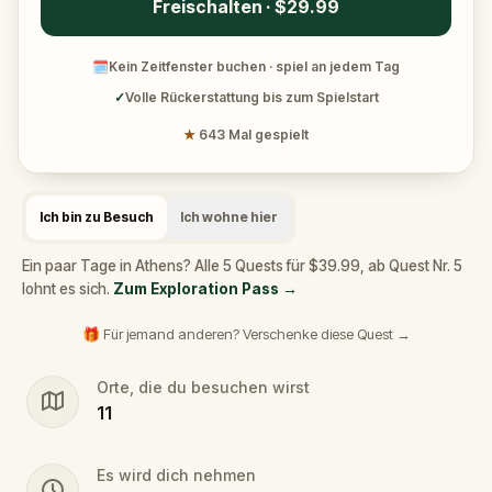
Freischalten · $29.99
🗓
Kein Zeitfenster buchen · spiel an jedem Tag
✓
Volle Rückerstattung bis zum Spielstart
★
643 Mal gespielt
Ich bin zu Besuch
Ich wohne hier
Ein paar Tage in Athens? Alle 5 Quests für $39.99, ab Quest Nr. 5
lohnt es sich.
Zum Exploration Pass
→
🎁 Für jemand anderen? Verschenke diese Quest →
Orte, die du besuchen wirst
11
Es wird dich nehmen