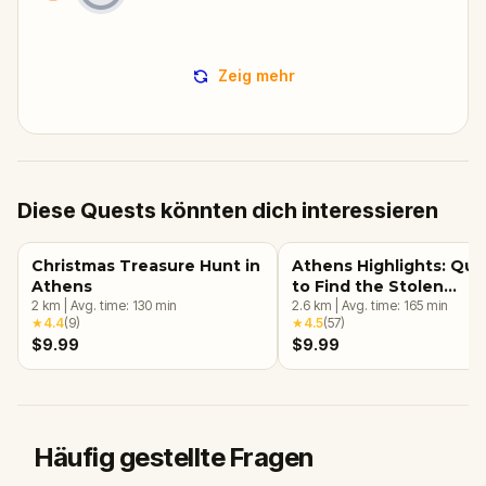
Zeig mehr
Diese Quests könnten dich interessieren
Christmas Treasure Hunt in
Athens Highlights: Que
Athens
to Find the Stolen
2
km
|
Avg. time:
130
min
Treasures
2.6
km
|
Avg. time:
165
min
★
4.4
(
9
)
★
4.5
(
57
)
$9.99
$9.99
Häufig gestellte Fragen