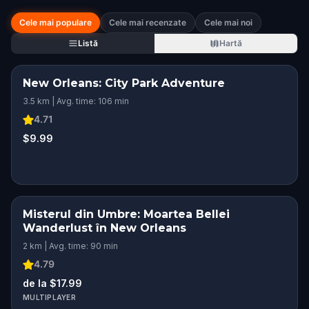
Cele mai populare
Cele mai recenzate
Cele mai noi
Listă
Hartă
New Orleans: City Park Adventure
3.5 km | Avg. time: 106 min
4.71
$9.99
Misterul din Umbre: Moartea Bellei
Wanderlust în New Orleans
2 km | Avg. time: 90 min
4.79
de la $17.99
MULTIPLAYER