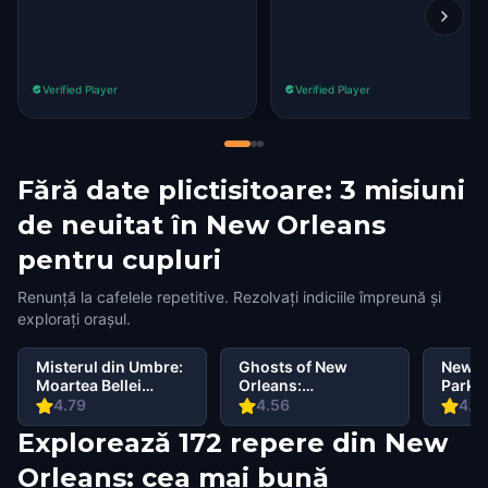
Verified Player
Verified Player
Fără date plictisitoare: 3 misiuni
de neuitat în New Orleans
pentru cupluri
Renunță la cafelele repetitive. Rezolvați indiciile împreună și
explorați orașul.
Misterul din Umbre:
Ghosts of New
New Or
Moartea Bellei
Orleans:
Park 
Wanderlust în New
Underworld
4.79
4.56
4.7
Orleans
Explorează 172 repere din New
Orleans: cea mai bună