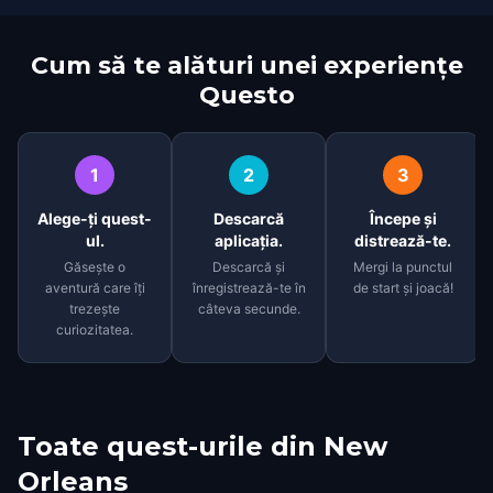
Cum să te alături unei experiențe
Questo
1
2
3
Alege-ți quest-
Descarcă
Începe și
ul.
aplicația.
distrează-te.
Găsește o
Descarcă și
Mergi la punctul
aventură care îți
înregistrează-te în
de start și joacă!
trezește
câteva secunde.
curiozitatea.
Toate quest-urile din
New
Orleans