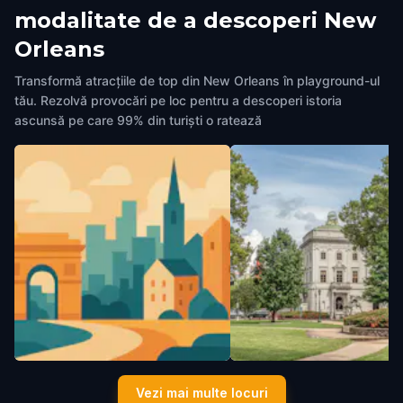
modalitate de a descoperi New
Orleans
Transformă atracțiile de top din New Orleans în playground-ul
tău. Rezolvă provocări pe loc pentru a descoperi istoria
ascunsă pe care 99% din turiști o ratează
Toulouse Theatre
Lafayette Square
Vezi mai multe locuri
New Orleans
,
United States of
New Orleans
,
United States of