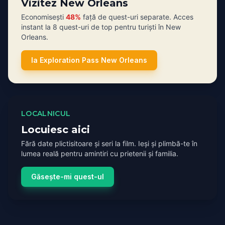
Vizitez New Orleans
Economisești
48%
față de quest-uri separate. Acces
instant la 8 quest-uri de top pentru turiști în New
Orleans.
Ia Exploration Pass New Orleans
LOCALNICUL
Locuiesc aici
Fără date plictisitoare și seri la film. Ieși și plimbă-te în
lumea reală pentru amintiri cu prietenii și familia.
Găsește-mi quest-ul