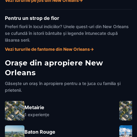
Vezi tururile pe jos din New Orleans
→
Pentru un strop de fior
Preferi fiorii în locul indiciilor? Unele quest-uri din New Orleans
se cufundă în istorii bântuite și legende întunecate după
lăsarea serii.
Vezi tururile de fantome din New Orleans
→
Orașe din apropiere
New
Orleans
Găsește un oraș în apropiere pentru a te juca cu familia și
prietenii.
Metairie
1
experiențe
Baton Rouge