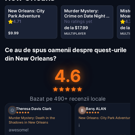
New Orleans: City
Murder Mystery:
Mister
Park Adventure
Crime on Date Night in
Moartea
French Quarter, New
Wander
4.71
No ratings yet
4.79
Orleans
Orlean
de la $17.99
de la $
$9.99
MULTIPLAYER
MULTIPL
Ce au de spus oamenii despre quest-urile
din New Orleans?
4.6
Bazat pe 490+ recenzii locale
Theresa Davis Clark
Barış ALAN
Murder Mystery: Death in the
New Orleans: City Park Adventure
Shadows in New Orleans
i
awesome!