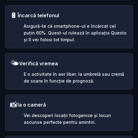
🔋
Încarcă telefonul
Asigură-te că smartphone-ul e încărcat cel
puțin 60%. Quest-ul rulează în aplicația Questo
și îl vei folosi tot timpul.
🌤️
Verifică vremea
E o activitate în aer liber. Ia umbrelă sau cremă
de soare în funcție de prognoză.
📸
Ia o cameră
Vei descoperi locații fotogenice și locuri
ascunse perfecte pentru amintiri.