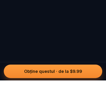
Obține questul
·
de la $9.99