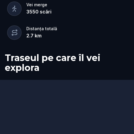
Vei merge
3550
scări
Distanța totală
2.7
km
Traseul pe care îl vei
explora
Start
Sosire