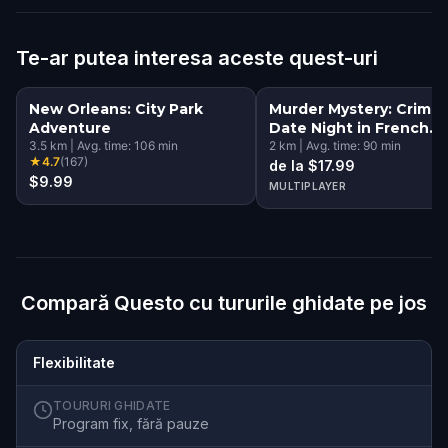
Te-ar putea interesa aceste quest-uri
New Orleans: City Park
Murder Mystery: Crime
Adventure
Date Night in French
3.5
km
|
Avg. time:
106
min
Quarter, New Orleans
2
km
|
Avg. time:
90
min
★
4.7
(
167
)
de la $17.99
$9.99
MULTIPLAYER
Compară Questo cu tururile ghidate pe jos
Flexibilitate
TOURURI GHIDATE
Program fix, fără pauze