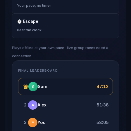
Your pace, no timer
⏱
Escape
Beat the clock
Plays offline at your own pace · live group races need a
connection.
FINAL LEADERBOARD
👑
Sam
47:12
S
2
Alex
51:38
A
3
You
58:05
Y