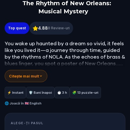
The Rhythm of New Orleans:
Musical Mystery
The Rhythm of New Orleans: Musical Mystery
4.88
Top quest
8
Review-uri
You wake up haunted by a dream so vivid, it feels
like you lived it—a journey through time, guided
by the rhythms of NOLA. As the echoes of brass &
blues linger, you spot a poster of New Orleans…
and it clicks. It wasn’t just a dream. You were
Citește mai mult
there. And now, the music is calling you. In this
walking quest, you’ll follow clues, solve puzzles,
and move between past & present to keep the
⚡ Instant
🛡 Bani înapoi
⏱ 3 h
🧩 13 puzzle-uri
heartbeat of the city alive. This game blends
rhythm & exploration into an unforgettable real-
🌐
Joacă în
🇬🇧 English
world adventure!
ALEGE-ȚI PASUL