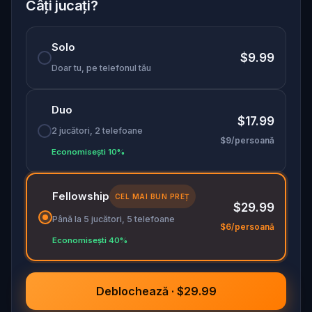
Câți jucați?
Solo
$9.99
Doar tu, pe telefonul tău
Duo
$17.99
2 jucători, 2 telefoane
$9/persoană
Economisești 10%
Fellowship
CEL MAI BUN PREȚ
$29.99
Până la 5 jucători, 5 telefoane
$6/persoană
Economisești 40%
Deblochează · $29.99