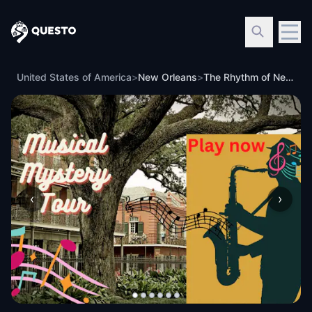
Questo
United States of America
>
New Orleans
>
The Rhythm of New Orleans: Musical Mystery
‹
›