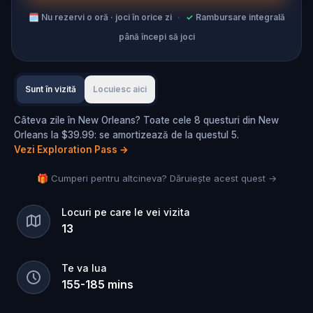
🗓
Nu rezervi o oră · joci în orice zi
·
✓
Rambursare integrală
până începi să joci
Sunt în vizită
Locuiesc aici
Câteva zile în New Orleans? Toate cele 8 questuri din New
Orleans la $39.99: se amortizează de la questul 5.
Vezi Exploration Pass
→
🎁 Cumperi pentru altcineva? Dăruiește acest quest →
Locuri pe care le vei vizita
13
Te va lua
155
-
185
mins