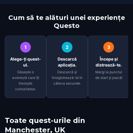
Cum să te alături unei experiențe
Questo
1
2
3
Alege-ți quest-
Descarcă
Începe și
ul.
aplicația.
distrează-te.
Găsește o
Descarcă și
Mergi la punctul
aventură care îți
înregistrează-te în
de start și joacă!
trezește
câteva secunde.
curiozitatea.
Toate quest-urile din
Manchester, UK