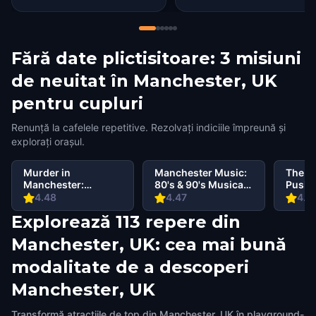
Fără date plictisitoare: 3 misiuni
de neuitat în Manchester, UK
pentru cupluri
Renunță la cafelele repetitive. Rezolvați indiciile împreună și
explorați orașul.
Murder in
Manchester Music:
The M
Manchester:
80's & 90's Musical
Pusher
Discover the City's
Tour
Truth
4.48
4.47
4.5
Gruesome Past
Explorează 113 repere din
Manchester, UK: cea mai bună
modalitate de a descoperi
Manchester, UK
Transformă atracțiile de top din Manchester, UK în playground-