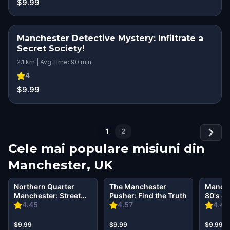
$9.99
Manchester Detective Mystery: Infiltrate a
Secret Society!
2.1 km | Avg. time: 90 min
4
$9.99
1
2
Cele mai populare misiuni din
Manchester, UK
Northern Quarter
The Manchester
Manche
Manchester: Street
Pusher: Find the Truth
80's & 
Art & Highlights
Tour
4.45
4.57
4.47
Walking Tour &
Escape Game
$9.99
$9.99
$9.99