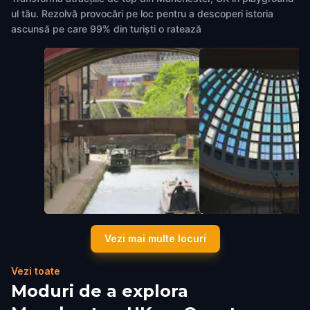
ul tău. Rezolvă provocări pe loc pentru a descoperi istoria
ascunsă pe care 99% din turiști o ratează
The Rochdale Canal St Tow
Royal Exchange Thea
Vezi mai multe locuri
Path Bridge
Manchester, UK
,
United K
Manchester, UK
,
United Kingdom
Vezi toate
Moduri de a explora