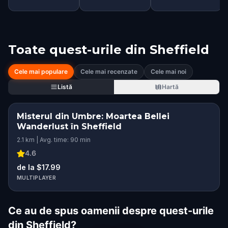
Toate quest-urile din
Sheffield
Cele mai populare
Cele mai recenzate
Cele mai noi
Listă
Hartă
Misterul din Umbre: Moartea Bellei
Wanderlust în Sheffield
2.1 km | Avg. time: 90 min
4.6
de la $17.99
MULTIPLAYER
Ce au de spus oamenii despre quest-urile
din Sheffield?