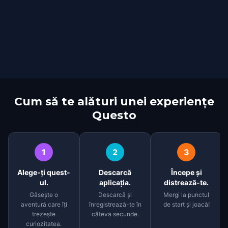
Cum să te alături unei experiențe
Questo
1
2
3
Alege-ți quest-
Descarcă
Începe și
ul.
aplicația.
distrează-te.
Găsește o
Descarcă și
Mergi la punctul
aventură care îți
înregistrează-te în
de start și joacă!
trezește
câteva secunde.
curiozitatea.