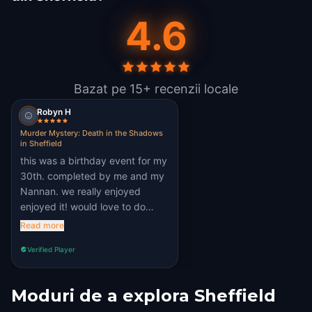
4.6
Bazat pe 15+ recenzii locale
Robyn H
Murder Mystery: Death in the Shadows
in Sheffield
this was a birthday event for my
30th. completed by me and my
Nannan. we really enjoyed
enjoyed it! would love to do
another one
Read more
Verified Player
Moduri de a explora Sheffield