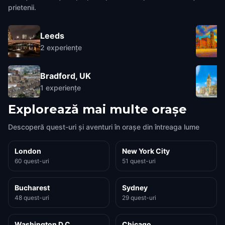
prietenii.
Leeds
2
experiențe
Bradford, UK
1
experiențe
Explorează mai multe orașe
Descoperă quest-uri și aventuri în orașe din întreaga lume
London
New York City
60 quest-uri
51 quest-uri
Bucharest
Sydney
48 quest-uri
29 quest-uri
Washington D.C.
Chicago