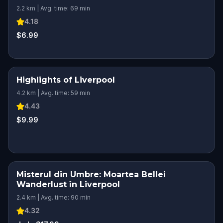
2.2 km | Avg. time: 69 min
4.18
$6.99
Highlights of Liverpool
4.2 km | Avg. time: 59 min
4.43
$9.99
Misterul din Umbre: Moartea Bellei
Wanderlust în Liverpool
2.4 km | Avg. time: 90 min
4.32