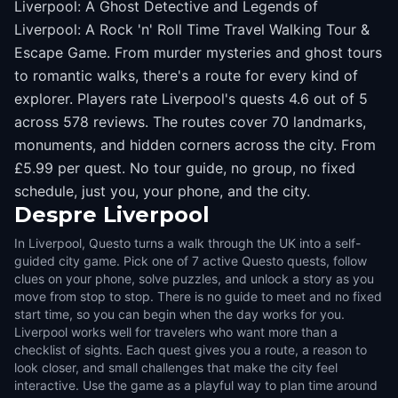
Liverpool: A Ghost Detective and Legends of
Liverpool: A Rock 'n' Roll Time Travel Walking Tour &
Escape Game. From murder mysteries and ghost tours
to romantic walks, there's a route for every kind of
explorer. Players rate Liverpool's quests 4.6 out of 5
across 578 reviews. The routes cover 70 landmarks,
monuments, and hidden corners across the city. From
£5.99 per quest. No tour guide, no group, no fixed
schedule, just you, your phone, and the city.
Despre
Liverpool
In Liverpool, Questo turns a walk through the UK into a self-
guided city game. Pick one of 7 active Questo quests, follow
clues on your phone, solve puzzles, and unlock a story as you
move from stop to stop. There is no guide to meet and no fixed
start time, so you can begin when the day works for you.
Liverpool works well for travelers who want more than a
checklist of sights. Each quest gives you a route, a reason to
look closer, and small challenges that make the city feel
interactive. Use the game as a playful way to plan time around