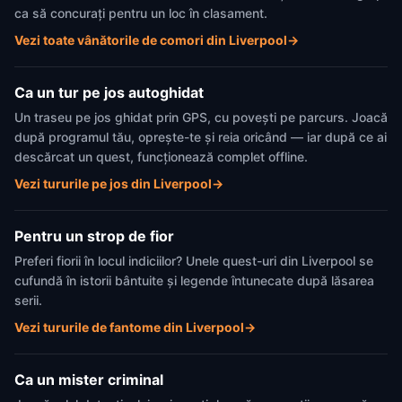
ca să concurați pentru un loc în clasament.
Vezi toate vânătorile de comori din Liverpool
→
Ca un tur pe jos autoghidat
Un traseu pe jos ghidat prin GPS, cu povești pe parcurs. Joacă
după programul tău, oprește-te și reia oricând — iar după ce ai
descărcat un quest, funcționează complet offline.
Vezi tururile pe jos din Liverpool
→
Pentru un strop de fior
Preferi fiorii în locul indiciilor? Unele quest-uri din Liverpool se
cufundă în istorii bântuite și legende întunecate după lăsarea
serii.
Vezi tururile de fantome din Liverpool
→
Ca un mister criminal