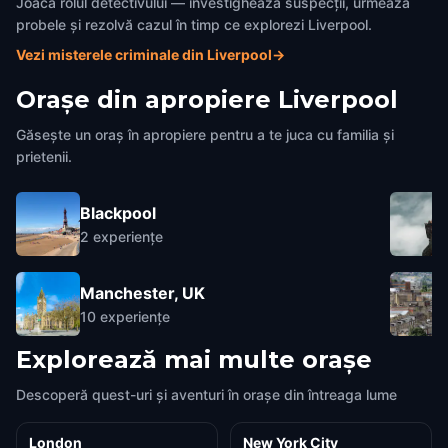
Joacă rolul detectivului — investighează suspecții, urmează
probele și rezolvă cazul în timp ce explorezi Liverpool.
Vezi misterele criminale din Liverpool
→
Orașe din apropiere
Liverpool
Găsește un oraș în apropiere pentru a te juca cu familia și
prietenii.
Blackpool
2
experiențe
Manchester, UK
10
experiențe
Explorează mai multe orașe
Descoperă quest-uri și aventuri în orașe din întreaga lume
London
New York City