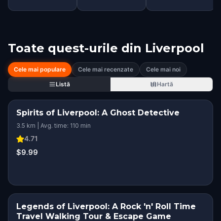
Toate quest-urile din
Liverpool
Cele mai populare
Cele mai recenzate
Cele mai noi
Listă
Hartă
Spirits of Liverpool: A Ghost Detective
3.5 km | Avg. time: 110 min
4.71
$9.99
Legends of Liverpool: A Rock 'n' Roll Time
Travel Walking Tour & Escape Game