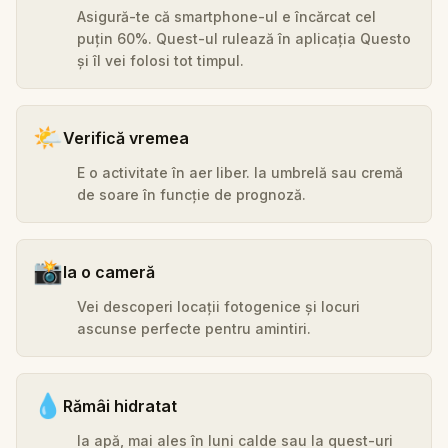
Asigură-te că smartphone-ul e încărcat cel
puțin 60%. Quest-ul rulează în aplicația Questo
și îl vei folosi tot timpul.
🌤️
Verifică vremea
E o activitate în aer liber. Ia umbrelă sau cremă
de soare în funcție de prognoză.
📸
Ia o cameră
Vei descoperi locații fotogenice și locuri
ascunse perfecte pentru amintiri.
💧
Rămâi hidratat
Ia apă, mai ales în luni calde sau la quest-uri