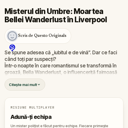
Misterul din Umbre: Moartea
Bellei Wanderlust în Liverpool
Scris de Questo Originals
Se spune adesea că „iubitul e de vină”. Dar ce faci
când toți par suspecți?
Într-o noapte în care romantismul se transformă în
groază, Bella Wanderlust, o influenceriță faimoasă
pentru aventurile ei prin lume, este găsită moartă în
Citește mai mult
mijlocul unui tur de fantome. Ghidul? Nimeni altul
decât Percy Shadows, un personaj la fel de teatral
pe cât e de enigmatic.
Cine e criminalul? Walter, iubitul gelos și imprevizibil?
MISIUNE MULTIPLAYER
Percy, actorul pasionat de morbid și mistere? Sau
Adună-ți echipa
poate o altă prezență, bine ascunsă în umbrele
orașului?
Un mister polițist e făcut pentru echipe. Fiecare primește