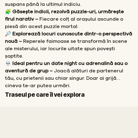
suspans până la ultimul indiciu.
🧩 Găsește indicii, rezolvă puzzle-uri, urmărește
firul narativ –
Fiecare colț al orașului ascunde o
piesă din acest puzzle mortal.
🔎 Explorează locuri cunoscute dintr-o perspectivă
nouă –
Reperele faimoase se transformă în scene
ale misterului, iar locurile uitate spun povești
șoptite.
💀 Ideal pentru un date night cu adrenalină sau o
aventură de grup –
Joacă alături de partenerul
tău, cu prietenii sau chiar singur. Doar ai grijă…
cineva te-ar putea urmări.
Start
Sosire
Traseul pe care îl vei explora