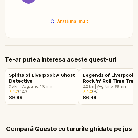
Arată mai mult
Te-ar putea interesa aceste quest-uri
Spirits of Liverpool: A Ghost
Legends of Liverpool: 
Detective
Rock 'n' Roll Time Trave
3.5
km
|
Avg. time:
110
min
Walking Tour & Escape
2.2
km
|
Avg. time:
69
min
★
4.7
(
427
)
★
4.2
(
76
)
Game
$9.99
$6.99
Compară Questo cu tururile ghidate pe jos