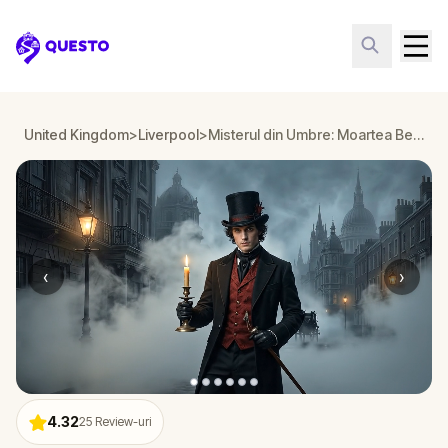
Questo
United Kingdom
>
Liverpool
>
Misterul din Umbre: Moartea Bellei Wanderlust în Liverpool
‹
›
4.32
25
Review-uri