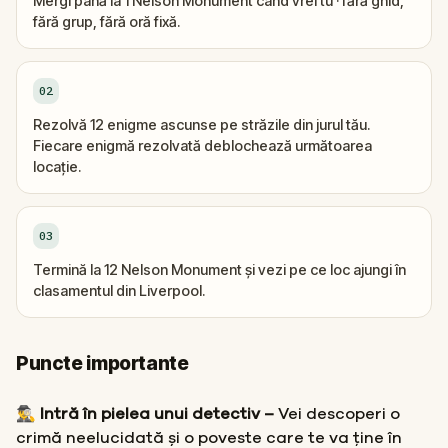
Mergi până la 1 Nelson Monument când vrei tu · fără ghid,
fără grup, fără oră fixă.
02
Rezolvă 12 enigme ascunse pe străzile din jurul tău.
Fiecare enigmă rezolvată deblochează următoarea
locație.
03
Termină la 12 Nelson Monument și vezi pe ce loc ajungi în
clasamentul din Liverpool.
Puncte importante
🕵️‍♂️ Intră în pielea unui detectiv –
Vei descoperi o
crimă neelucidată și o poveste care te va ține în