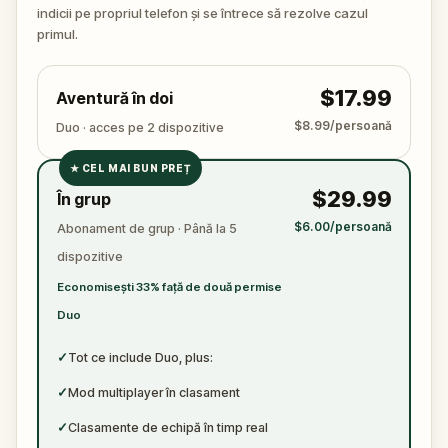
🔍 E timpul să intri în joc. Adună indicii, urmărește
indicii pe propriul telefon și se întrece să rezolve cazul
fiecare gest, pune întrebările potrivite și leagă firele
primul.
unei povești mai întunecate decât pare la prima
vedere. Nu uita să ai la tine un pix și o foaie –
$17.99
Aventură în doi
adevărul e în detalii.
$8.99/persoană
Duo · acces pe 2 dispozitive
★
CEL MAI BUN PREȚ
✓
$29.99
În grup
✓
$6.00/persoană
Abonament de grup · Până la 5
✓
dispozitive
✓
Economisești 33% față de două permise
Duo
✓
Tot ce include Duo, plus:
✓
Mod multiplayer în clasament
✓
Clasamente de echipă în timp real