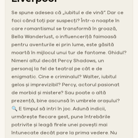
Se spune adesea că „iubitul e de vină”. Dar ce
faci când toți par suspecți? Într-o noapte în
care romantismul se transformă în groază,
Bella Wanderlust, o influenceriță faimoasă
pentru aventurile ei prin lume, este găsită
moartă în mijlocul unui tur de fantome. Ghidul?
Nimeni altul decât Percy Shadows, un
personaj la fel de teatral pe cât e de
enigmatic. Cine e criminalul? Walter, iubitul
gelos și imprevizibil? Percy, actorul pasionat
de morbid și mistere? Sau poate o altă
prezență, bine ascunsă în umbrele orașului?
🔍 E timpul să intri în joc. Adună indicii,
urmărește fiecare gest, pune întrebările
potrivite și leagă firele unei povești mai
întunecate decât pare la prima vedere. Nu