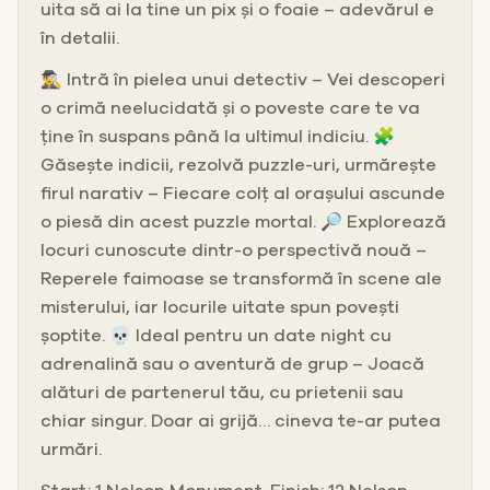
uita să ai la tine un pix și o foaie – adevărul e
în detalii.
🕵️‍♂️ Intră în pielea unui detectiv – Vei descoperi
o crimă neelucidată și o poveste care te va
ține în suspans până la ultimul indiciu. 🧩
Găsește indicii, rezolvă puzzle-uri, urmărește
firul narativ – Fiecare colț al orașului ascunde
o piesă din acest puzzle mortal. 🔎 Explorează
locuri cunoscute dintr-o perspectivă nouă –
Reperele faimoase se transformă în scene ale
misterului, iar locurile uitate spun povești
șoptite. 💀 Ideal pentru un date night cu
adrenalină sau o aventură de grup – Joacă
alături de partenerul tău, cu prietenii sau
chiar singur. Doar ai grijă… cineva te-ar putea
urmări.