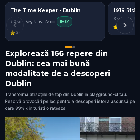
The Time Keeper - Dublin
1916 Risin
3 km | Avg. ti
3.2 km | Avg. time: 75 min
EASY
4.38
5
Explorează 166 repere din
Dublin: cea mai bună
modalitate de a descoperi
Dublin
Transformă atracțiile de top din Dublin în playground-ul tău.
Rezolvă provocări pe loc pentru a descoperi istoria ascunsă pe
care 99% din turiști o ratează