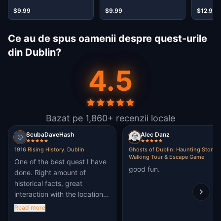
$9.99
$9.99
$12.99
Ce au de spus oamenii despre quest-urile
din Dublin?
4.5
Bazat pe 1,860+ recenzii locale
ScubaDaveHash
Alec Danz
1916 Rising History, Dublin
Ghosts of Dublin: Haunting Stories
Walking Tour & Escape Game
One of the best quest I have
good fun.
done. Right amount of
historical facts, great
interaction with the location.
A must do in Dublin
Read more