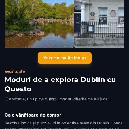
St Stephen’s Green
Oscar Wilde House
Vezi mai multe locuri
Dublin
,
Ireland
Dublin
,
Ireland
Vezi toate
Moduri de a explora Dublin cu
Questo
O aplicație, un tip de quest · moduri diferite de a-l juca.
Ca o vânătoare de comori
Rezolvă indicii și puzzle-uri la obiective reale din Dublin. Joacă