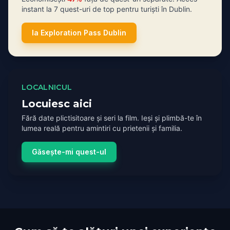
instant la 7 quest-uri de top pentru turiști în Dublin.
Ia Exploration Pass Dublin
LOCALNICUL
Locuiesc aici
Fără date plictisitoare și seri la film. Ieși și plimbă-te în
lumea reală pentru amintiri cu prietenii și familia.
Găsește-mi quest-ul