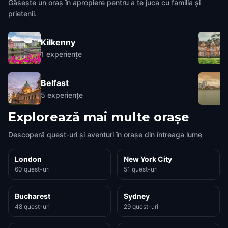
Găsește un oraș în apropiere pentru a te juca cu familia și
prietenii.
Kilkenny
1
experiențe
Belfast
5
experiențe
Explorează mai multe orașe
Descoperă quest-uri și aventuri în orașe din întreaga lume
London
New York City
60 quest-uri
51 quest-uri
Bucharest
Sydney
48 quest-uri
29 quest-uri