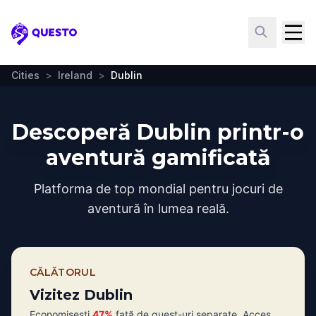
Questo
Cities
>
Ireland
>
Dublin
Descoperă Dublin printr-o
aventură gamificată
Platforma de top mondial pentru jocuri de
aventură în lumea reală.
CĂLĂTORUL
Vizitez Dublin
Economisești
47%
față de quest-uri separate. Acces