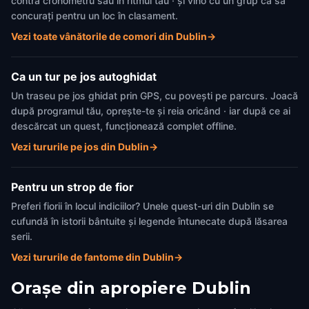
contra cronometru sau în ritmul tău · și vino cu un grup ca să
concurați pentru un loc în clasament.
Vezi toate vânătorile de comori din Dublin
→
Ca un tur pe jos autoghidat
Un traseu pe jos ghidat prin GPS, cu povești pe parcurs. Joacă
după programul tău, oprește-te și reia oricând · iar după ce ai
descărcat un quest, funcționează complet offline.
Vezi tururile pe jos din Dublin
→
Pentru un strop de fior
Preferi fiorii în locul indiciilor? Unele quest-uri din Dublin se
cufundă în istorii bântuite și legende întunecate după lăsarea
serii.
Vezi tururile de fantome din Dublin
→
Orașe din apropiere
Dublin