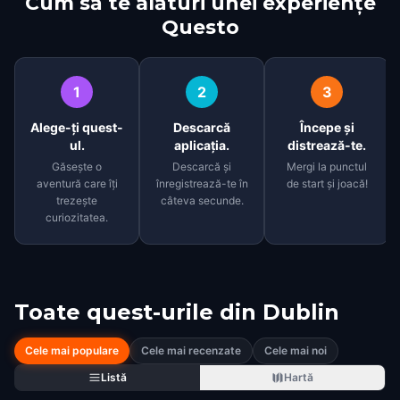
Cum să te alături unei experiențe
Questo
1
2
3
Alege-ți quest-
Descarcă
Începe și
ul.
aplicația.
distrează-te.
Găsește o
Descarcă și
Mergi la punctul
aventură care îți
înregistrează-te în
de start și joacă!
trezește
câteva secunde.
curiozitatea.
Toate quest-urile din
Dublin
Cele mai populare
Cele mai recenzate
Cele mai noi
Listă
Hartă