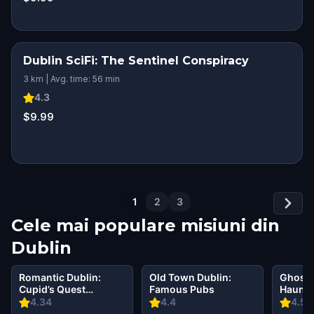
Dublin SciFi: The Sentinel Conspiracy
3 km | Avg. time: 56 min
4.3
$9.99
1
2
3
Cele mai populare misiuni din
Dublin
Romantic Dublin:
Old Town Dublin:
Ghosts
Cupid’s Quest
Famous Pubs
Haunti
Walking Tour &
Walkin
4.34
4.4
4.56
Escape Game
Escap