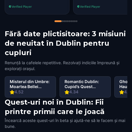
Verified Player
Verified Player
Fără date plictisitoare: 3 misiuni
de neuitat în Dublin pentru
cupluri
Renunță la cafelele repetitive. Rezolvați indiciile împreună și
explorați orașul.
Misterul din Umbre:
Romantic Dublin:
Ghosts
Moartea Bellei
Cupid’s Quest
Haunt
Wanderlust în
Walking Tour &
Walki
4.52
4.34
4.5
Dublin
Escape Game
Escap
Quest-uri noi în Dublin: Fii
printre primii care le joacă
Încearcă aceste quest-uri în beta și ajută-ne să le facem și mai
bune.