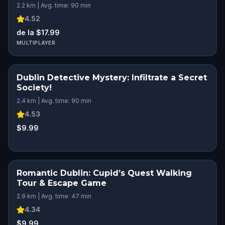
2.2 km | Avg. time: 90 min
4.52
de la $17.99
MULTIPLAYER
Dublin Detective Mystery: Infiltrate a Secret
Society!
2.4 km | Avg. time: 90 min
4.53
$9.99
Romantic Dublin: Cupid’s Quest Walking
ROMANTIC ADVENTURE
Tour & Escape Game
2.9 km | Avg. time: 47 min
4.34
$9.99