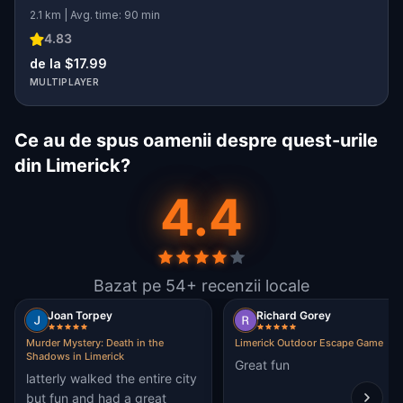
2.1 km | Avg. time: 90 min
4.83
de la $17.99
MULTIPLAYER
Ce au de spus oamenii despre quest-urile
din Limerick?
4.4
Bazat pe 54+ recenzii locale
Joan Torpey
Richard Gorey
Murder Mystery: Death in the
Limerick Outdoor Escape Game
Shadows in Limerick
Great fun
latterly walked the entire city
but fun and had a great