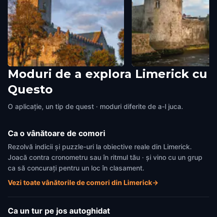
Moduri de a explora Limerick cu
St Mary's Cathedral
King Johns
Questo
Limerick
,
Ireland
Limerick
,
Ireland
O aplicație, un tip de quest · moduri diferite de a-l juca.
Ca o vânătoare de comori
Rezolvă indicii și puzzle-uri la obiective reale din Limerick.
Joacă contra cronometru sau în ritmul tău · și vino cu un grup
ca să concurați pentru un loc în clasament.
Vezi toate vânătorile de comori din Limerick
→
Ca un tur pe jos autoghidat