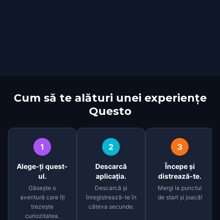
Cum să te alături unei experiențe
Questo
1
2
3
Alege-ți quest-
Descarcă
Începe și
ul.
aplicația.
distrează-te.
Găsește o
Descarcă și
Mergi la punctul
aventură care îți
înregistrează-te în
de start și joacă!
trezește
câteva secunde.
curiozitatea.