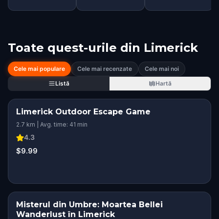
Toate quest-urile din
Limerick
Cele mai populare
Cele mai recenzate
Cele mai noi
Listă
Hartă
Limerick Outdoor Escape Game
2.7 km | Avg. time: 41 min
4.3
$9.99
Misterul din Umbre: Moartea Bellei
Wanderlust în Limerick