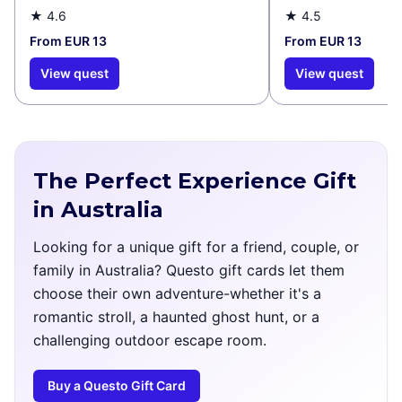
★
4.6
★
4.5
From EUR 13
From EUR 13
View quest
View quest
The Perfect Experience Gift
in Australia
Looking for a unique gift for a friend, couple, or
family in Australia? Questo gift cards let them
choose their own adventure-whether it's a
romantic stroll, a haunted ghost hunt, or a
challenging outdoor escape room.
Buy a Questo Gift Card