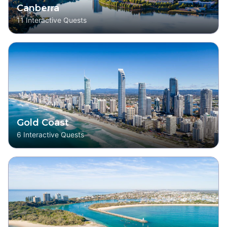
Canberra
11
Interactive Quests
Gold Coast
6
Interactive Quests