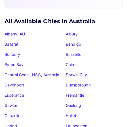
All Available Cities in Australia
Albany, AU
Albury
Ballarat
Bendigo
Bunbury
Busselton
Byron Bay
Cairns
Central Coast, NSW, Australia
Darwin City
Devonport
Dunsborough
Esperance
Fremantle
Gawler
Geelong
Geraldton
Hallett
Hobart
Launceston