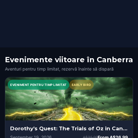
Evenimente viitoare în Canberra
Aventuri pentru timp limitat, rezervă înainte să dispară
EVENIMENT PENTRU TIMP LIMITAT
EARLY BIRD
Dorothy’s Quest: The Trials of Oz in Canberra
September 19, 2026
From
A$26.99
A$35.99