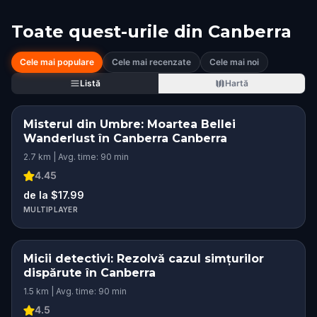
Toate quest-urile din
Canberra
Cele mai populare
Cele mai recenzate
Cele mai noi
Listă
Hartă
Misterul din Umbre: Moartea Bellei
Wanderlust în Canberra Canberra
2.7 km | Avg. time: 90 min
4.45
de la $17.99
MULTIPLAYER
Micii detectivi: Rezolvă cazul simțurilor
dispărute în Canberra
1.5 km | Avg. time: 90 min
4.5