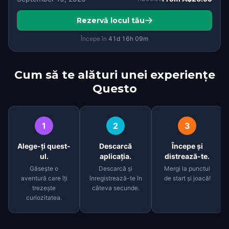
Rezervă locul tău
Începe în
41d
16
h
09
m
Cum să te alături unei experiențe
Questo
1
2
3
Alege-ți quest-
Descarcă
Începe și
ul.
aplicația.
distrează-te.
Găsește o
Descarcă și
Mergi la punctul
aventură care îți
înregistrează-te în
de start și joacă!
trezește
câteva secunde.
curiozitatea.