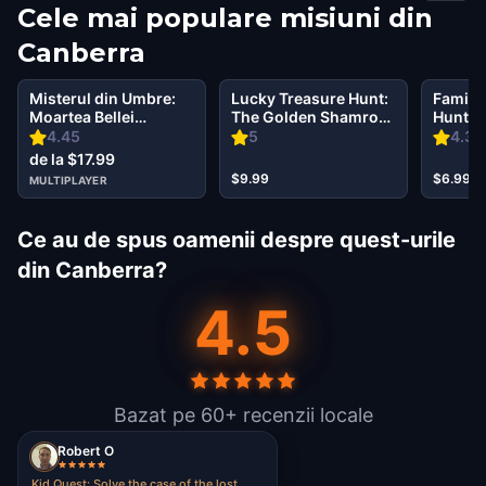
Cele mai populare misiuni din
Canberra
Misterul din Umbre:
Lucky Treasure Hunt:
Family
Moartea Bellei
The Golden Shamrock
Hunt: B
Wanderlust în
in Canberra
Canber
4.45
5
4.33
Canberra Canberra
de la $17.99
$9.99
$6.99
MULTIPLAYER
Ce au de spus oamenii despre quest-urile
din Canberra?
4.5
Bazat pe 60+ recenzii locale
Robert O
Kid Quest: Solve the case of the lost