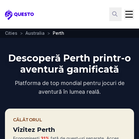
Questo
Cities
>
Australia
>
Perth
Descoperă Perth printr-o
aventură gamificată
Platforma de top mondial pentru jocuri de
aventură în lumea reală.
CĂLĂTORUL
Vizitez Perth
Economisești
31%
față de quest-uri separate. Acces