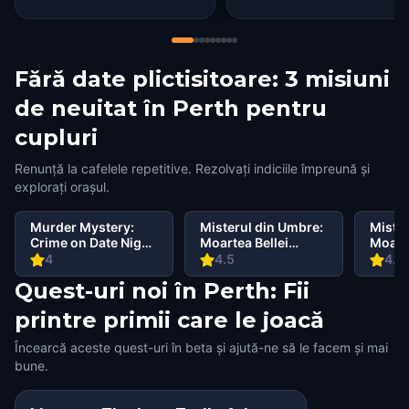
Fără date plictisitoare: 3 misiuni
de neuitat în Perth pentru
cupluri
Renunță la cafelele repetitive. Rezolvați indiciile împreună și
explorați orașul.
Murder Mystery:
Misterul din Umbre:
Mister
Crime on Date Night
Moartea Bellei
Moarte
in Northbridge,
Wanderlust în South
Wande
4
4.5
4.4
Perth
Perth Perth
Weste
Quest-uri noi în Perth: Fii
Perth
printre primii care le joacă
Încearcă aceste quest-uri în beta și ajută-ne să le facem și mai
bune.