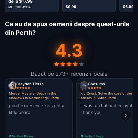
de la $17.99
Perth
$9.99
$6.99
MULTIPLAYER
Ce au de spus oamenii despre quest-urile
din Perth?
4.3
Bazat pe 273+ recenzii locale
Brayden Tietze
Oposums
Murder Mystery: Death in the
Kid Quest: Solve the case of the los
Shadows in Northbridge, Perth
senses in South Perth
good experience kids got a
it was fun hot and enjoyable
little board
Thank you
Verified Player
Verified Player