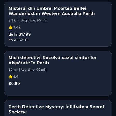
Misterul din Umbre: Moartea Bellei
Wanderlust în Western Australia Perth
2.3 km | Avg. time: 90 min
4.42
de la $17.99
MULTIPLAYER
Micii detectivi: Rezolvă cazul simțurilor
KIDS' FAVORITE
dispărute în Perth
1.9 km | Avg. time: 90 min
4.4
$9.99
Perth Detective Mystery: Infiltrate a Secret
Society!