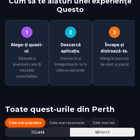
Cum să te alături unei experiențe
Questo
1
2
3
Alege-ți quest-
Descarcă
Începe și
ul.
aplicația.
distrează-te.
Găsește o
Descarcă și
Mergi la punctul
aventură care îți
înregistrează-te în
de start și joacă!
trezește
câteva secunde.
curiozitatea.
Toate quest-urile din
Perth
Cele mai populare
Cele mai recenzate
Cele mai noi
Listă
Hartă