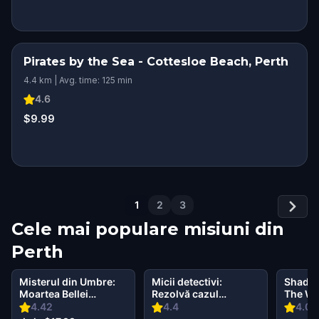
Pirates by the Sea - Cottesloe Beach, Perth
4.4 km | Avg. time: 125 min
4.6
$9.99
1
2
3
Cele mai populare misiuni din
Perth
Misterul din Umbre:
Micii detectivi:
Shadow
Moartea Bellei
Rezolvă cazul
The Wiz
Wanderlust în
simțurilor dispărute
4.42
4.4
4.06
Western Australia
în Perth