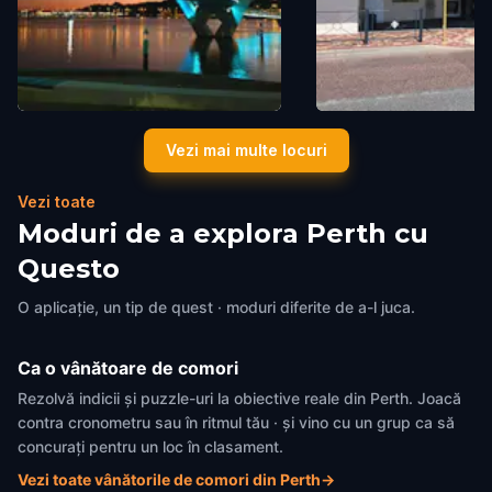
Elizabeth Quay Bridge
Mondo Butchers
Vezi mai multe locuri
Perth
,
Australia
Perth
,
Australia
Vezi toate
Moduri de a explora Perth cu
Questo
O aplicație, un tip de quest · moduri diferite de a-l juca.
Ca o vânătoare de comori
Rezolvă indicii și puzzle-uri la obiective reale din Perth. Joacă
contra cronometru sau în ritmul tău · și vino cu un grup ca să
concurați pentru un loc în clasament.
Vezi toate vânătorile de comori din Perth
→