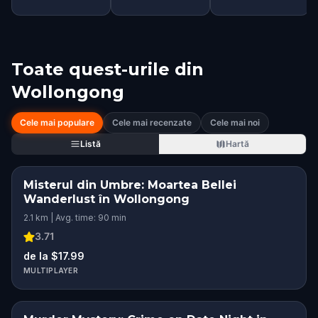
Toate quest-urile din
Wollongong
Cele mai populare
Cele mai recenzate
Cele mai noi
Listă
Hartă
Misterul din Umbre: Moartea Bellei
Wanderlust în Wollongong
2.1 km | Avg. time: 90 min
3.71
de la $17.99
MULTIPLAYER