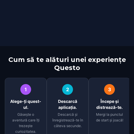
Cum să te alături unei experiențe
Questo
1
2
3
Alege-ți quest-
Descarcă
Începe și
ul.
aplicația.
distrează-te.
Găsește o
Descarcă și
Mergi la punctul
aventură care îți
înregistrează-te în
de start și joacă!
trezește
câteva secunde.
curiozitatea.