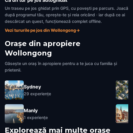
Ca un tur pe jos autoghidat
Un traseu pe jos ghidat prin GPS, cu povești pe parcurs. Joacă
după programul tău, oprește-te și reia oricând · iar după ce ai
descărcat un quest, funcționează complet offline.
Vezi tururile pe jos din Wollongong
→
Orașe din apropiere
Wollongong
Găsește un oraș în apropiere pentru a te juca cu familia și
prietenii.
Sydney
29
experiențe
Manly
1
experiențe
Explorează mai multe orașe