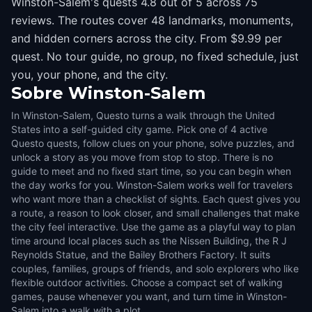
Winston-Salem's quests 4.8 out of 5 across 75
reviews. The routes cover 48 landmarks, monuments,
and hidden corners across the city. From $9.99 per
quest. No tour guide, no group, no fixed schedule, just
you, your phone, and the city.
Sobre
Winston-Salem
In Winston-Salem, Questo turns a walk through the United
States into a self-guided city game. Pick one of 4 active
Questo quests, follow clues on your phone, solve puzzles, and
unlock a story as you move from stop to stop. There is no
guide to meet and no fixed start time, so you can begin when
the day works for you. Winston-Salem works well for travelers
who want more than a checklist of sights. Each quest gives you
a route, a reason to look closer, and small challenges that make
the city feel interactive. Use the game as a playful way to plan
time around local places such as the Nissen Building, the R J
Reynolds Statue, and the Bailey Brothers Factory. It suits
couples, families, groups of friends, and solo explorers who like
flexible outdoor activities. Choose a compact set of walking
games, pause whenever you want, and turn time in Winston-
Salem into a walk with a plot.