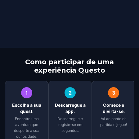
Como participar de uma
experiência Questo
1
2
3
Escolha a sua
Descarregue a
Comece e
quest.
app.
divirta-se.
Encontre uma
Descarregue e
Vá ao ponto de
aventura que
registe-se em
partida e jogue!
desperte a sua
segundos.
curiosidade.