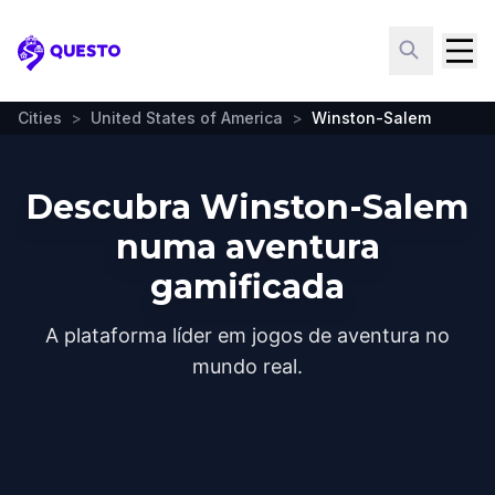
Questo
Cities
>
United States of America
>
Winston-Salem
Descubra Winston-Salem
numa aventura
gamificada
A plataforma líder em jogos de aventura no
mundo real.