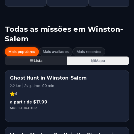
Todas as missões em
Winston-
Salem
Mais populares
Mais avaliados
Mais recentes
Lista
Mapa
Ghost Hunt in Winston-Salem
2.2 km | Avg. time: 90 min
4
a partir de $17.99
MULTIJOGADOR