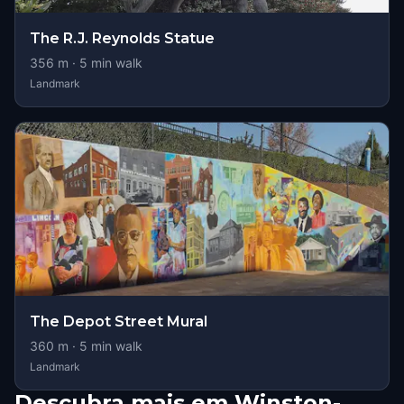
The R.J. Reynolds Statue
356
m ·
5
min walk
Landmark
The Depot Street Mural
360
m ·
5
min walk
Landmark
Descubra mais em Winston-