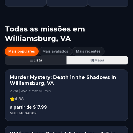
Todas as missões em
Williamsburg, VA
Mais populares
Mais avaliados
Mais recentes
Lista
Mapa
Murder Mystery: Death in the Shadows in
Williamsburg, VA
2 km | Avg. time: 90 min
4.88
a partir de $17.99
MULTIJOGADOR