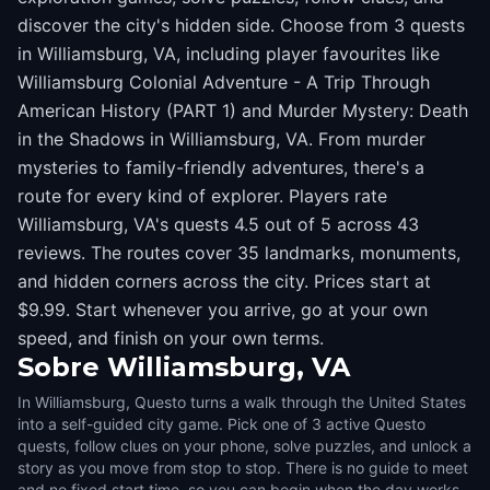
discover the city's hidden side. Choose from 3 quests
in Williamsburg, VA, including player favourites like
Williamsburg Colonial Adventure - A Trip Through
American History (PART 1) and Murder Mystery: Death
in the Shadows in Williamsburg, VA. From murder
mysteries to family-friendly adventures, there's a
route for every kind of explorer. Players rate
Williamsburg, VA's quests 4.5 out of 5 across 43
reviews. The routes cover 35 landmarks, monuments,
and hidden corners across the city. Prices start at
$9.99. Start whenever you arrive, go at your own
speed, and finish on your own terms.
Sobre
Williamsburg, VA
In Williamsburg, Questo turns a walk through the United States
into a self-guided city game. Pick one of 3 active Questo
quests, follow clues on your phone, solve puzzles, and unlock a
story as you move from stop to stop. There is no guide to meet
and no fixed start time, so you can begin when the day works