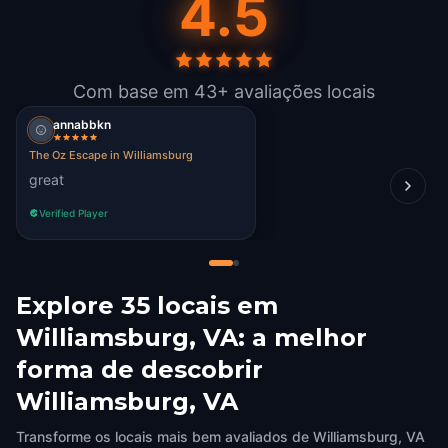
4.5
Com base em 43+ avaliações locais
annabbkn
The Oz Escape in Williamsburg
great
Verified Player
Explore 35 locais em
Williamsburg, VA: a melhor
forma de descobrir
Williamsburg, VA
Transforme os locais mais bem avaliados de Williamsburg, VA