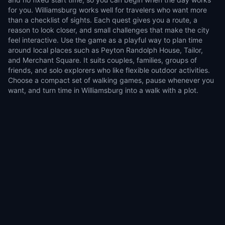
for you. Williamsburg works well for travelers who want more
than a checklist of sights. Each quest gives you a route, a
reason to look closer, and small challenges that make the city
feel interactive. Use the game as a playful way to plan time
around local places such as Peyton Randolph House, Tailor,
and Merchant Square. It suits couples, families, groups of
friends, and solo explorers who like flexible outdoor activities.
Choose a compact set of walking games, pause whenever you
want, and turn time in Williamsburg into a walk with a plot.