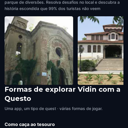
parque de diversões. Resolva desafios no local e descubra a
história escondida que 99% dos turistas não veem
Formas de explorar Vidin com a
Vidin synagogue
Regional Historical Mu
Questo
Vidin
,
Bulgaria
Vidin
,
Bulgaria
Uma app, um tipo de quest · várias formas de jogar.
Como caça ao tesouro