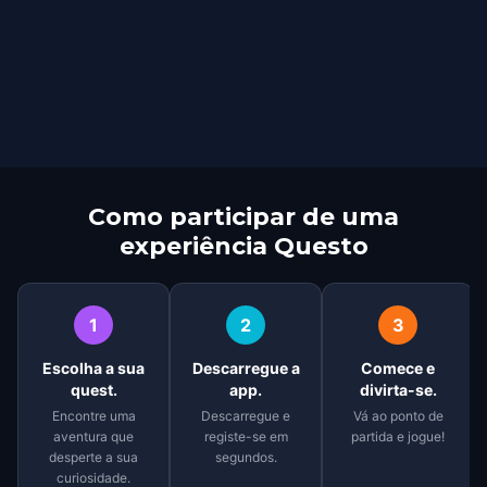
Como participar de uma
experiência Questo
1
2
3
Escolha a sua
Descarregue a
Comece e
quest.
app.
divirta-se.
Encontre uma
Descarregue e
Vá ao ponto de
aventura que
registe-se em
partida e jogue!
desperte a sua
segundos.
curiosidade.