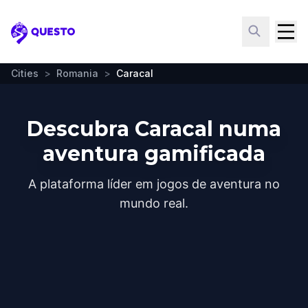
Questo
Cities
>
Romania
>
Caracal
Descubra Caracal numa
aventura gamificada
A plataforma líder em jogos de aventura no
mundo real.