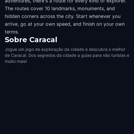
adventures, there's a route for every kind of explorer.
The routes cover 10 landmarks, monuments, and
hidden corners across the city. Start whenever you
arrive, go at your own speed, and finish on your own
terms.
Sobre
Caracal
Jogue um jogo de exploração da cidade e descubra o melhor
de Caracal. Dos segredos da cidade a guias para não turistas e
muito mais!