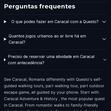
Perguntas frequentes
O que podes fazer em Caracal com a Questo?
Quantos jogos urbanos ao ar livre há em
Caracal?
Preciso de reservar uma atividade em Caracal
com antecedência?
See Caracal, Romania differently with Questo's self-
guided walking tours, part walking tour, part outdoor
escape game, all guided by your phone. Start with
Caracal Adventure & History , the most popular quest
in Caracal. From romantic walks to family-friendly