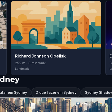
Richard Johnson Obelisk
D
252
m ·
3
min walk
3
Landmark
L
ydney
sitar em Sydney
O que fazer em Sydney
Sydney Shadow