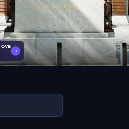
e QVB
→