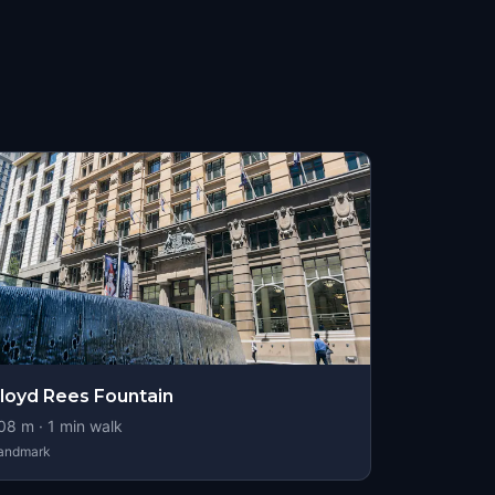
loyd Rees Fountain
08
m ·
1
min walk
andmark