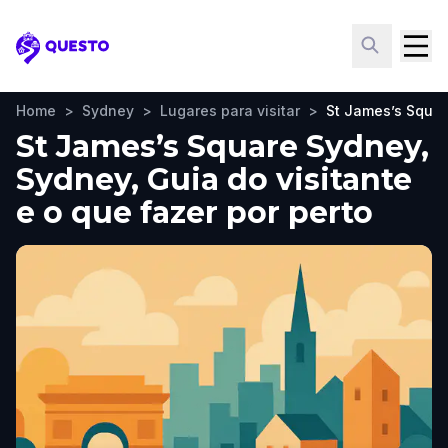
Questo
Home
>
Sydney
>
Lugares para visitar
>
St James’s Squa
St James’s Square Sydney,
Sydney, Guia do visitante
e o que fazer por perto