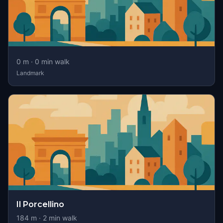
0
m ·
0
min walk
Landmark
Il Porcellino
184
m ·
2
min walk