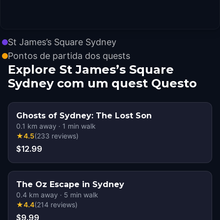
St James’s Square Sydney
Pontos de partida dos quests
Explore St James’s Square
Sydney com um quest Questo
Ghosts of Sydney: The Lost Son
0.1
km away
·
1
min walk
★
4.5
(
233
reviews
)
$12.99
The Oz Escape in Sydney
0.4
km away
·
5
min walk
★
4.4
(
214
reviews
)
$9.99