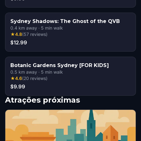
Sydney Shadows: The Ghost of the QVB
0.4
km away
·
5
min walk
★
4.8
(
57
reviews
)
$12.99
Botanic Gardens Sydney [FOR KIDS]
0.5
km away
·
5
min walk
★
4.6
(
20
reviews
)
$9.99
Atrações próximas