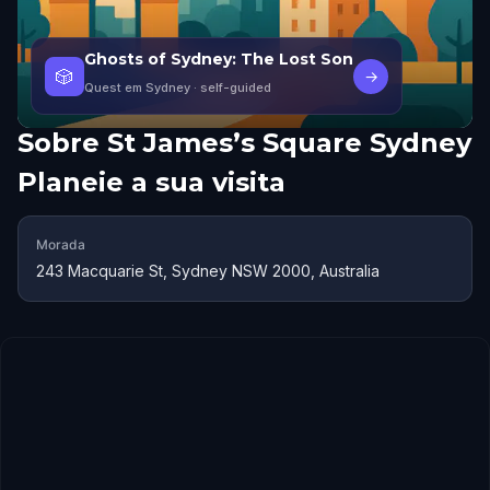
Ghosts of Sydney: The Lost Son
🎲
→
Quest em Sydney
· self-guided
Sobre
St James’s Square Sydney
Planeie a sua visita
Morada
243 Macquarie St, Sydney NSW 2000, Australia