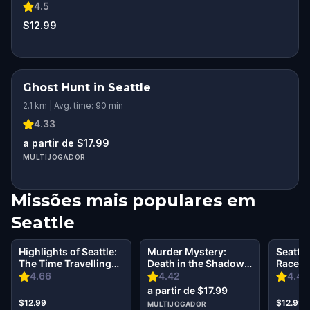
4.5
$12.99
Ghost Hunt in Seattle
2.1 km | Avg. time: 90 min
4.33
a partir de $17.99
MULTIJOGADOR
Missões mais populares em
Seattle
Highlights of Seattle:
Murder Mystery:
Seattle
The Time Travelling
Death in the Shadows
Race to
Agent
in Seattle
Portla
4.66
4.42
4.45
a partir de $17.99
$12.99
$12.99
MULTIJOGADOR