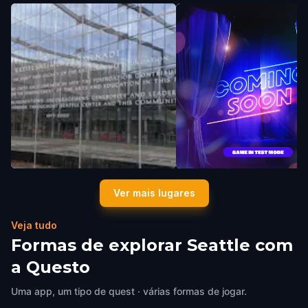
Kreielsheimer Promenade
Bergen Place
Ver mais lugares
Seattle
,
United States of America
Seattle
,
United States of Americ
Veja tudo
Formas de explorar Seattle com
a Questo
Uma app, um tipo de quest · várias formas de jogar.