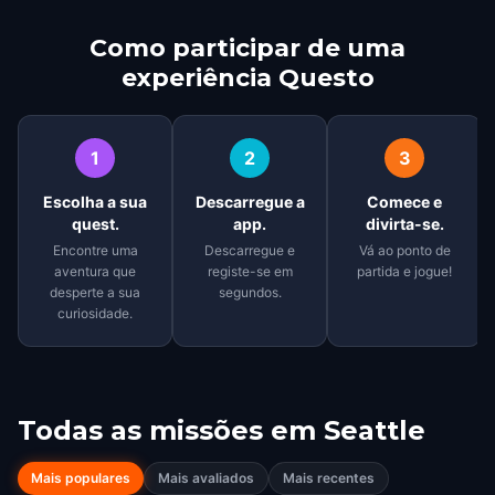
Como participar de uma
experiência Questo
1
2
3
Escolha a sua
Descarregue a
Comece e
quest.
app.
divirta-se.
Encontre uma
Descarregue e
Vá ao ponto de
aventura que
registe-se em
partida e jogue!
desperte a sua
segundos.
curiosidade.
Todas as missões em
Seattle
Mais populares
Mais avaliados
Mais recentes