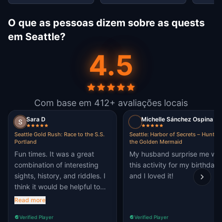
O que as pessoas dizem sobre as quests
em Seattle?
4.5
Com base em 412+ avaliações locais
Sara D
Michelle Sánchez Ospina
Seattle Gold Rush: Race to the S.S.
Seattle: Harbor of Secrets – Hunt fo
Portland
the Golden Mermaid
Fun times. It was a great
My husband surprise me wit
combination of interesting
this activity for my birthday
sights, history, and riddles. I
and I loved it!
think it would be helpful to
have a better idea of what
Read more
the adventure distance
Verified Player
Verified Player
would be. But being able to