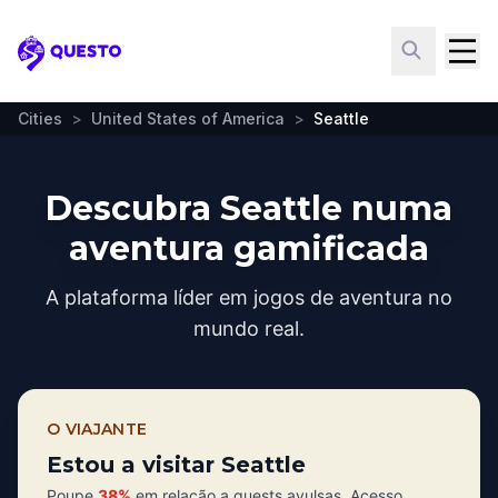
Questo
Cities
>
United States of America
>
Seattle
Descubra Seattle numa
aventura gamificada
A plataforma líder em jogos de aventura no
mundo real.
O VIAJANTE
Estou a visitar Seattle
Poupe
38%
em relação a quests avulsas. Acesso