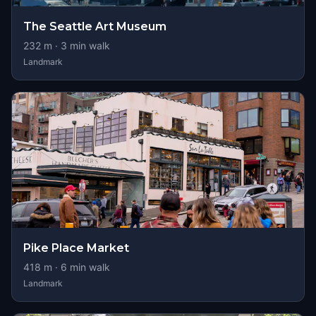
The Seattle Art Museum
232
m ·
3
min walk
Landmark
Pike Place Market
418
m ·
6
min walk
Landmark