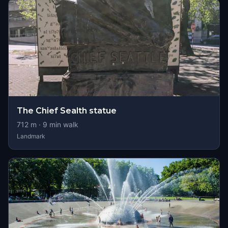
The Chief Sealth statue
712
m ·
9
min walk
Landmark