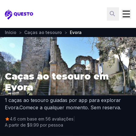
Questo
Início
>
Caças ao tesouro
>
Evora
Caças ao tesouro em
Evora
1 caças ao tesouro guiadas por app para explorar
Evora.
Comece a qualquer momento. Sem reserva.
4.6 com base em 56 avaliações
|
A partir de $9.99 por pessoa