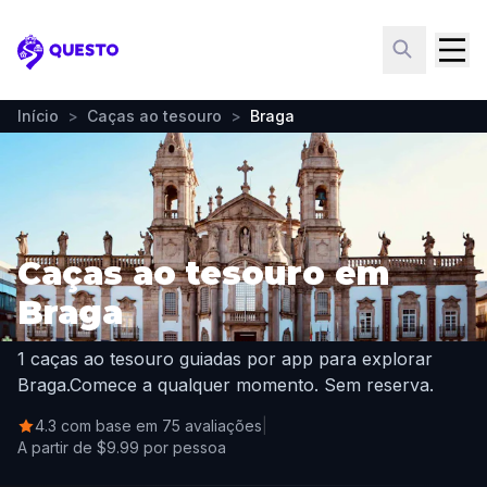
Questo
Início
>
Caças ao tesouro
>
Braga
Caças ao tesouro em
Braga
1 caças ao tesouro guiadas por app para explorar
Braga.
Comece a qualquer momento. Sem reserva.
4.3 com base em 75 avaliações
|
A partir de $9.99 por pessoa