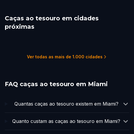
Caças ao tesouro em cidades
próximas
Miami Beach
Coral Gables
Hialeah
Hollywood, FL
Fort Lauderdale
Coral Springs
3 percursos
1 percursos
2 percursos
4 percursos
3 percursos
1 percursos
Ver todas as mais de 1.000 cidades
FAQ caças ao tesouro em Miami
Quantas caças ao tesouro existem em Miami?
Quanto custam as caças ao tesouro em Miami?