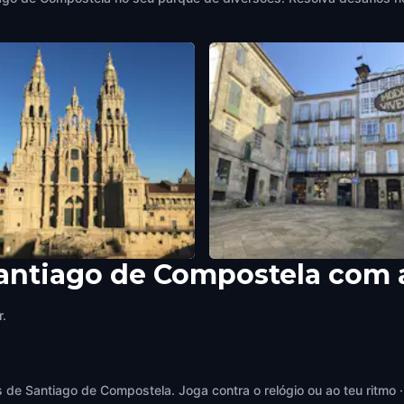
Santiago de Compostela com 
 do Obradoiro
Praza de Cervantes
go de Compostela
,
Spain
Santiago de Compostela
,
Spain
r.
e Santiago de Compostela. Joga contra o relógio ou ao teu ritmo ·