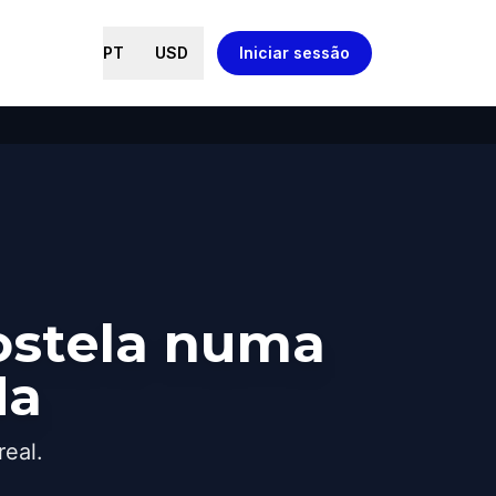
PT
USD
Iniciar sessão
ostela numa
da
real.