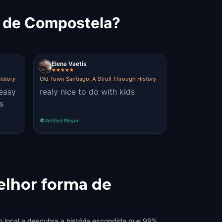
o de Compostela?
Elena Vaetis
istory
Old Town Santiago: A Stroll Through History
 easy
realy nice to do with kids
s
Verified Player
elhor forma de
 local e descubra a história escondida que 99%