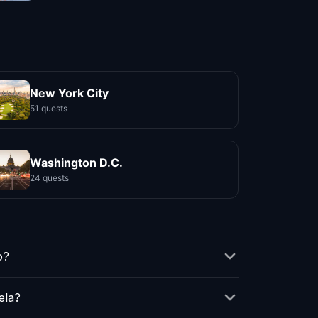
New York City
51 quests
Washington D.C.
24 quests
o?
ela?