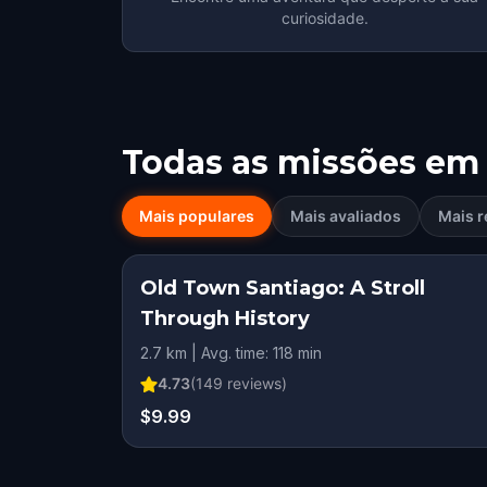
curiosidade.
Todas as missões em
Mais populares
Mais avaliados
Mais r
Old Town Santiago: A Stroll
Through History
2.7 km | Avg. time: 118 min
4.73
(
149
reviews)
$9.99