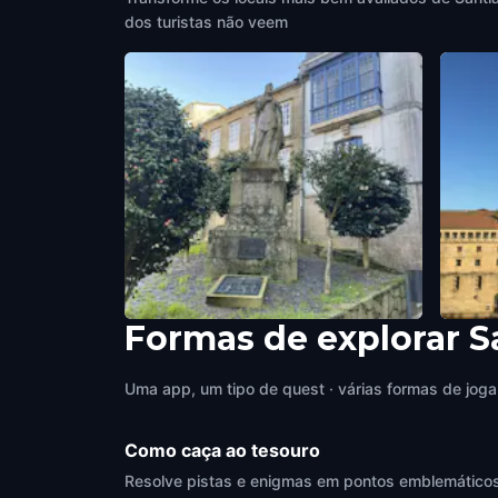
dos turistas não veem
Formas de explorar 
Statue of King Alfonso II of Asturias
Praza
Santiago de Compostela
,
Spain
Santia
Uma app, um tipo de quest · várias formas de joga
Como caça ao tesouro
Resolve pistas e enigmas em pontos emblemáticos d