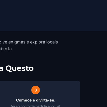
lve enigmas e explora locais
oberta.
a Questo
3
Comece e divirta-se.
Vá ao ponto de partida e jogue!