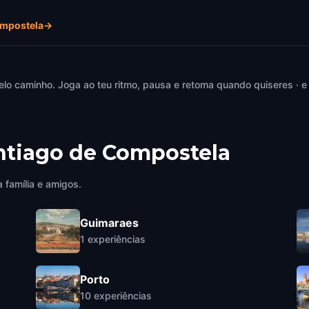
ompostela
→
elo caminho. Joga ao teu ritmo, pausa e retoma quando quiseres · e
ntiago de Compostela
 família e amigos.
Guimaraes
1
experiências
Porto
10
experiências