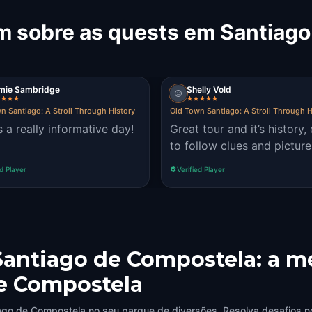
m sobre as quests em Santiag
mie Sambridge
Shelly Vold
n Santiago: A Stroll Through History
Old Town Santiago: A Stroll Through H
s a really informative day!
Great tour and it’s history,
to follow clues and picture
ed Player
Verified Player
 Santiago de Compostela: a m
de Compostela
ago de Compostela no seu parque de diversões. Resolva desafios no