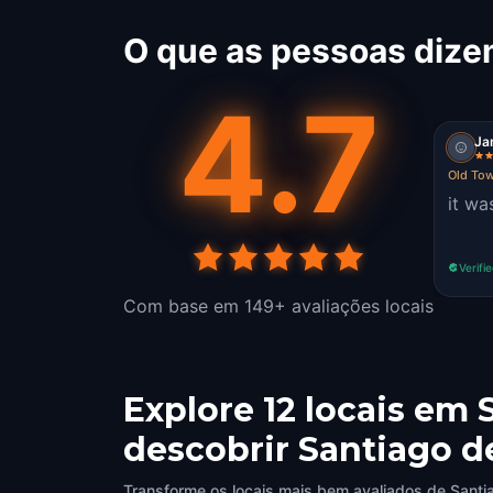
O que as pessoas dize
4.7
Ja
Old Tow
it wa
Verifi
Com base em 149+ avaliações locais
Explore 12 locais em
descobrir Santiago 
Transforme os locais mais bem avaliados de Santi