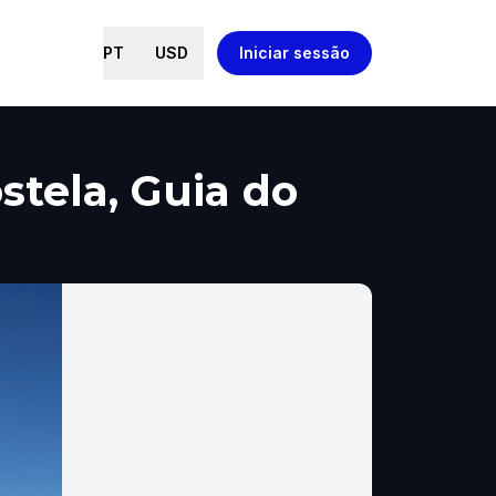
PT
USD
Iniciar sessão
stela, Guia do