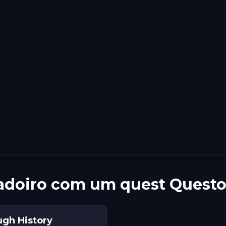
radoiro com um quest Quest
ugh History