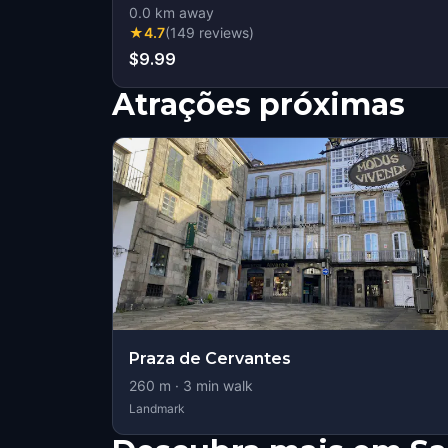
0.0
km away
★
4.7
(
149
reviews
)
$9.99
Atrações próximas
Praza de Cervantes
260
m ·
3
min walk
Landmark