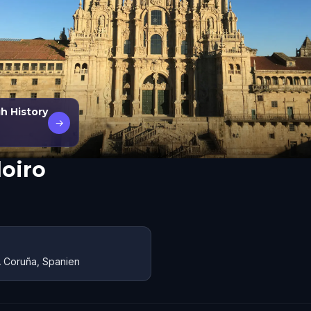
h History
→
oiro
A Coruña, Spanien