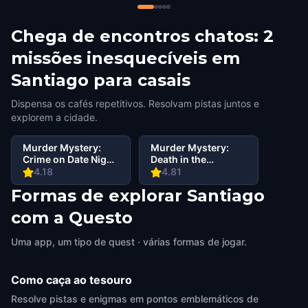
Chega de encontros chatos: 2
missões inesquecíveis em
Santiago para casais
Dispensa os cafés repetitivos. Resolvam pistas juntos e
explorem a cidade.
Murder Mystery:
Murder Mystery:
Crime on Date Night
Death in the
in Santiago
Shadows in
4.18
4.81
Providencia,
Formas de explorar Santiago
Santiago
com a Questo
Uma app, um tipo de quest · várias formas de jogar.
Como caça ao tesouro
Resolve pistas e enigmas em pontos emblemáticos de