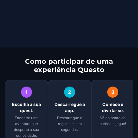
Como participar de uma
experiência Questo
1
2
3
Escolha a sua
Descarregue a
Comece e
quest.
app.
divirta-se.
Encontre uma
Descarregue e
Vá ao ponto de
aventura que
registe-se em
partida e jogue!
desperte a sua
segundos.
curiosidade.