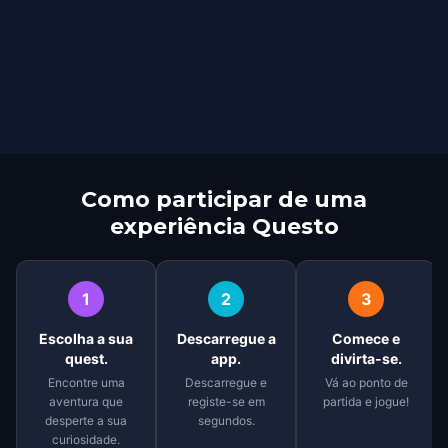
Como participar de uma
experiência Questo
1
2
3
Escolha a sua
Descarregue a
Comece e
quest.
app.
divirta-se.
Encontre uma
Descarregue e
Vá ao ponto de
aventura que
registe-se em
partida e jogue!
desperte a sua
segundos.
curiosidade.