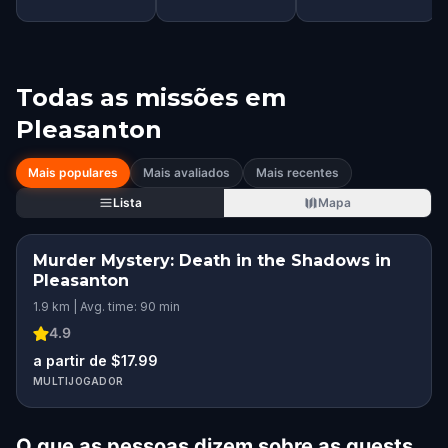
Todas as missões em
Pleasanton
Mais populares
Mais avaliados
Mais recentes
Lista
Mapa
Murder Mystery: Death in the Shadows in
Pleasanton
1.9 km | Avg. time: 90 min
4.9
a partir de $17.99
MULTIJOGADOR
O que as pessoas dizem sobre as quests