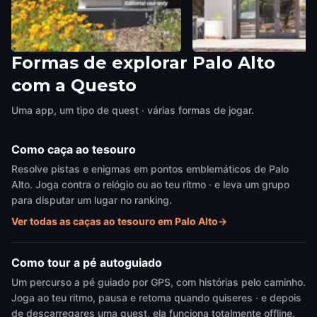
Formas de explorar Palo Alto
First Funding of Google
Silicon Valley Bank (SV
com a Questo
Palo Alto
,
United States of America
Palo Alto
,
United States of A
Uma app, um tipo de quest · várias formas de jogar.
Como caça ao tesouro
Resolve pistas e enigmas em pontos emblemáticos de Palo
Alto. Joga contra o relógio ou ao teu ritmo · e leva um grupo
para disputar um lugar no ranking.
Ver todas as caças ao tesouro em Palo Alto
→
Como tour a pé autoguiado
Um percurso a pé guiado por GPS, com histórias pelo caminho.
Joga ao teu ritmo, pausa e retoma quando quiseres · e depois
de descarregares uma quest, ela funciona totalmente offline.