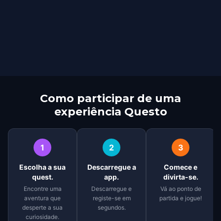
Como participar de uma
experiência Questo
1
2
3
Escolha a sua
Descarregue a
Comece e
quest.
app.
divirta-se.
Encontre uma
Descarregue e
Vá ao ponto de
aventura que
registe-se em
partida e jogue!
desperte a sua
segundos.
curiosidade.