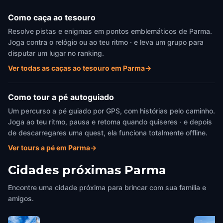
Como caça ao tesouro
Resolve pistas e enigmas em pontos emblemáticos de Parma.
Joga contra o relógio ou ao teu ritmo · e leva um grupo para
disputar um lugar no ranking.
Ver todas as caças ao tesouro em Parma
→
Como tour a pé autoguiado
Um percurso a pé guiado por GPS, com histórias pelo caminho.
Joga ao teu ritmo, pausa e retoma quando quiseres · e depois
de descarregares uma quest, ela funciona totalmente offline.
Ver tours a pé em Parma
→
Cidades próximas
Parma
Encontre uma cidade próxima para brincar com sua família e
amigos.