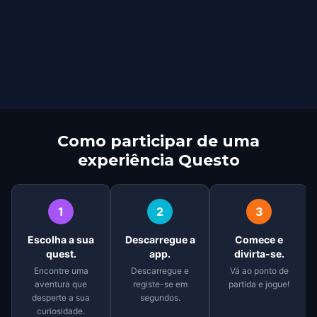
Como participar de uma
experiência Questo
1
2
3
Escolha a sua
Descarregue a
Comece e
quest.
app.
divirta-se.
Encontre uma
Descarregue e
Vá ao ponto de
aventura que
registe-se em
partida e jogue!
desperte a sua
segundos.
curiosidade.