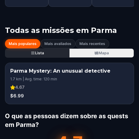
Todas as missões em
Parma
Mais populares
Mais avaliados
Mais recentes
Lista
Mapa
Parma Mystery: An unusual detective
1.7 km | Avg. time: 120 min
4.67
$6.99
O que as pessoas dizem sobre as quests
em Parma?