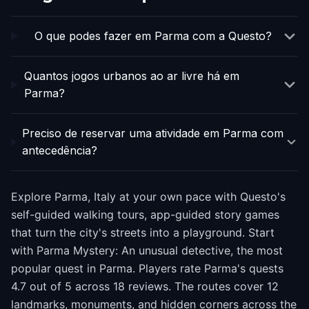
O que podes fazer em Parma com a Questo?
Quantos jogos urbanos ao ar livre há em
Parma?
Preciso de reservar uma atividade em Parma com
antecedência?
Explore Parma, Italy at your own pace with Questo's
self-guided walking tours, app-guided story games
that turn the city's streets into a playground. Start
with Parma Mystery: An unusual detective, the most
popular quest in Parma. Players rate Parma's quests
4.7 out of 5 across 18 reviews. The routes cover 12
landmarks, monuments, and hidden corners across the