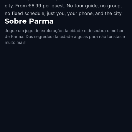
city. From €6.99 per quest. No tour guide, no group,
no fixed schedule, just you, your phone, and the city.
Sobre
Parma
Jogue um jogo de exploração da cidade e descubra o melhor
de Parma. Dos segredos da cidade a guias para não turistas e
muito mais!