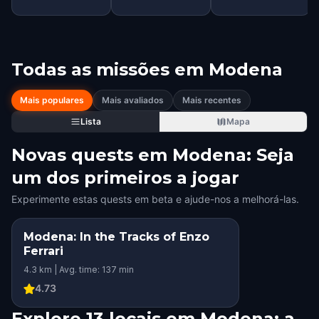
Todas as missões em
Modena
Mais populares
Mais avaliados
Mais recentes
Lista
Mapa
Novas quests em Modena: Seja
um dos primeiros a jogar
Experimente estas quests em beta e ajude-nos a melhorá-las.
Modena: In the Tracks of Enzo
Ferrari
4.3 km | Avg. time: 137 min
4.73
Explore 13 locais em Modena: a