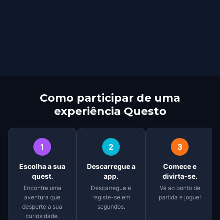
Como participar de uma
experiência Questo
1
2
3
Escolha a sua
Descarregue a
Comece e
quest.
app.
divirta-se.
Encontre uma
Descarregue e
Vá ao ponto de
aventura que
registe-se em
partida e jogue!
desperte a sua
segundos.
curiosidade.