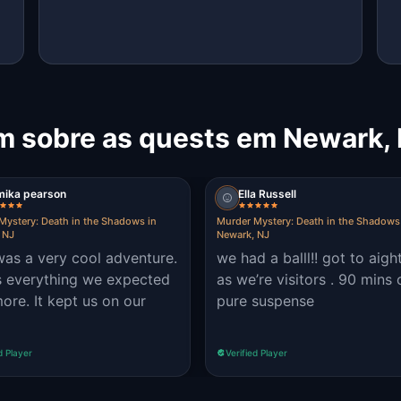
m sobre as quests em Newark,
mika pearson
Ella Russell
Mystery: Death in the Shadows in
Murder Mystery: Death in the Shadows
 NJ
Newark, NJ
was a very cool adventure.
we had a balll!! got to aigh
s everything we expected
as we’re visitors . 90 mins 
ept us on our
pure suspense
d Player
Verified Player