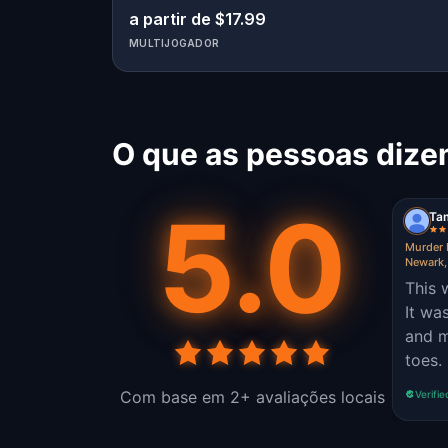
a partir de $17.99
MULTIJOGADOR
O que as pessoas dize
5.0
Ta
Murder 
Newark,
This 
It wa
and more. It k
toes.
Com base em 2+ avaliações locais
Verifie