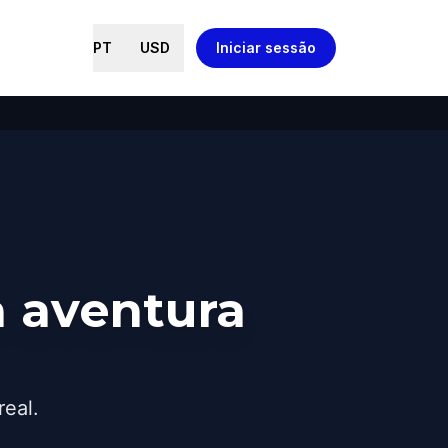
PT
USD
Iniciar sessão
 aventura
real.