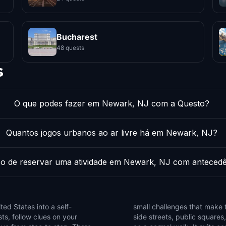
Bucharest
48 quests
s
O que podes fazer em Newark, NJ com a Questo?
Quantos jogos urbanos ao ar livre há em Newark, NJ?
so de reservar uma atividade em Newark, NJ com anteced
ed States into a self-
 Use the game to notice
ts, follow clues on your
ails that are easy to miss