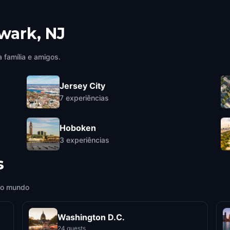
wark, NJ
 família e amigos.
Jersey City
7
experiências
Hoboken
3
experiências
s
 o mundo
Washington D.C.
24 quests