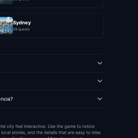
Sydney
29 quests
ência?