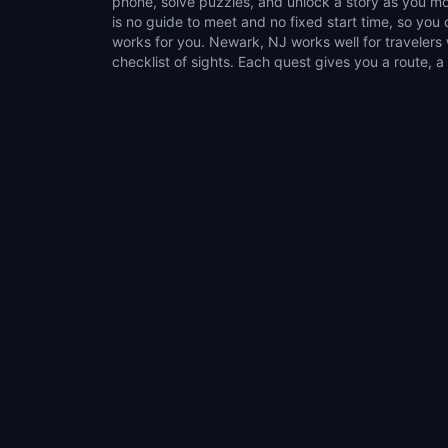
phone, solve puzzles, and unlock a story as you mo
on a normal walk. It suits couples, families, g
is no guide to meet and no fixed start time, so yo
explorers who like flexible outdoor activities. Choose
works for you. Newark, NJ works well for traveler
games, pause whenever you want, and turn time in 
checklist of sights. Each quest gives you a route, a