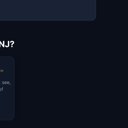
 NJ?
 in
t see,
of