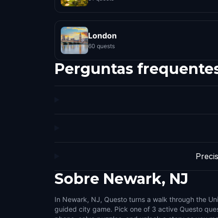
London
60 quests
Perguntas frequente
Preci
Sobre
Newark, NJ
In Newark, NJ, Questo turns a walk through the Unit
small challenges that make the city feel interactive.
guided city game. Pick one of 3 active Questo ques
side streets, public squares, local stories, and the det