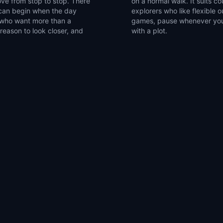
ve from stop to stop. There
roups of friends, and solo
u can begin when the day
 a compact set of walking
s who want more than a
Newark, NJ into a walk
 reason to look closer, and
with a plot.