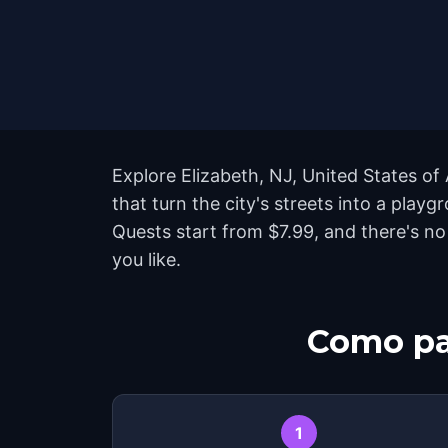
Explore Elizabeth, NJ, United States o
that turn the city's streets into a pla
Quests start from $7.99, and there's n
you like.
Como pa
1