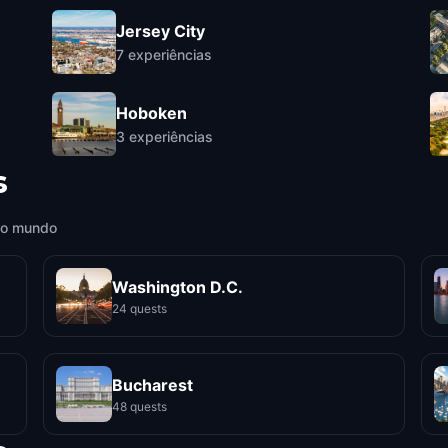
Jersey City
7
experiências
Hoboken
3
experiências
s
 o mundo
Washington D.C.
24 quests
Bucharest
48 quests