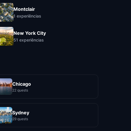
Montclair
1
experiências
New York City
51
experiências
Chicago
22 quests
Sydney
29 quests