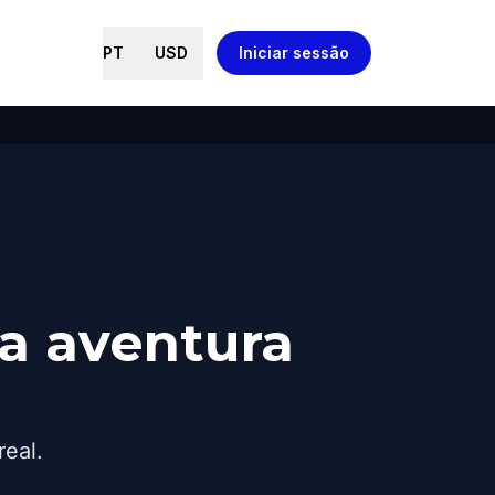
PT
USD
Iniciar sessão
a aventura
real.