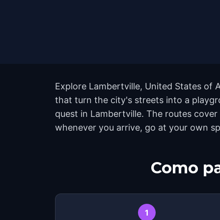
Explore Lambertville, United States of
that turn the city's streets into a pla
quest in Lambertville. The routes cover
whenever you arrive, go at your own sp
Como pa
1