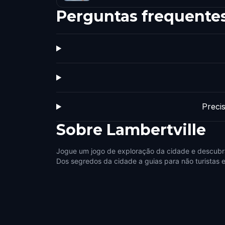
Perguntas frequente
Preci
Sobre
Lambertville
Jogue um jogo de exploração da cidade e descubra
Dos segredos da cidade a guias para não turistas e