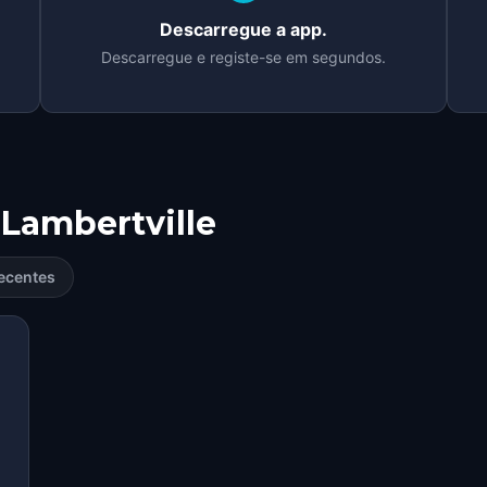
Descarregue a app.
Descarregue e registe-se em segundos.
Lambertville
ecentes