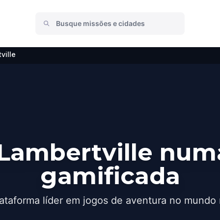
ville
Lambertville num
gamificada
ataforma líder em jogos de aventura no mundo 