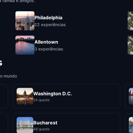
 família e amigos.
Philadelphia
22
experiências
Allentown
3
experiências
s
 o mundo
Washington D.C.
24 quests
Bucharest
48 quests