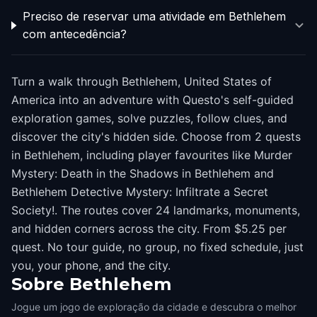
Preciso de reservar uma atividade em Bethlehem
com antecedência?
Turn a walk through Bethlehem, United States of
America into an adventure with Questo's self-guided
exploration games, solve puzzles, follow clues, and
discover the city's hidden side. Choose from 2 quests
in Bethlehem, including player favourites like Murder
Mystery: Death in the Shadows in Bethlehem and
Bethlehem Detective Mystery: Infiltrate a Secret
Society!. The routes cover 24 landmarks, monuments,
and hidden corners across the city. From $5.25 per
quest. No tour guide, no group, no fixed schedule, just
you, your phone, and the city.
Sobre
Bethlehem
Jogue um jogo de exploração da cidade e descubra o melhor