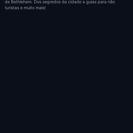
de Bethlehem. Dos segredos da cidade a guias para não
turistas e muito mais!