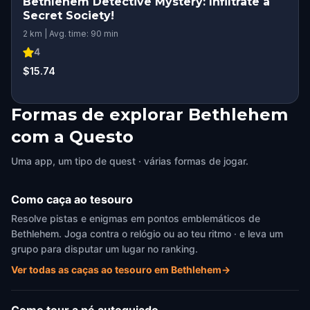
Bethlehem Detective Mystery: Infiltrate a
Secret Society!
2 km | Avg. time: 90 min
4
$15.74
Formas de explorar Bethlehem
com a Questo
Uma app, um tipo de quest · várias formas de jogar.
Como caça ao tesouro
Resolve pistas e enigmas em pontos emblemáticos de
Bethlehem. Joga contra o relógio ou ao teu ritmo · e leva um
grupo para disputar um lugar no ranking.
Ver todas as caças ao tesouro em Bethlehem
→