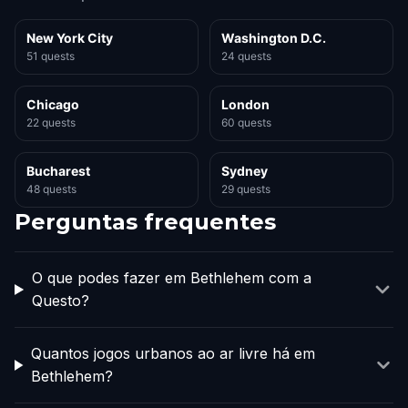
New York City
Washington D.C.
51 quests
24 quests
Chicago
London
22 quests
60 quests
Bucharest
Sydney
48 quests
29 quests
Perguntas frequentes
O que podes fazer em Bethlehem com a
Questo?
Quantos jogos urbanos ao ar livre há em
Bethlehem?