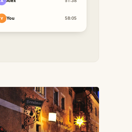
Alex
51:38
A
You
58:05
Y