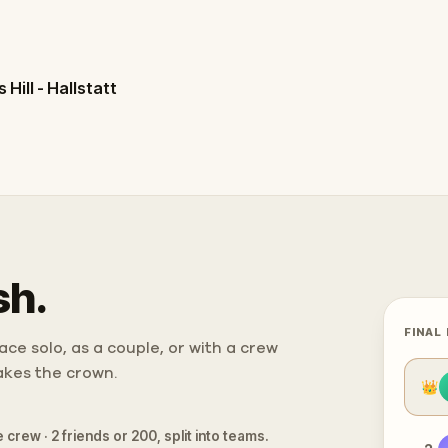
Hill - Hallstatt
sh.
FINAL
ce solo, as a couple, or with a crew
takes the crown.
👑
 crew · 2 friends or 200, split into teams.