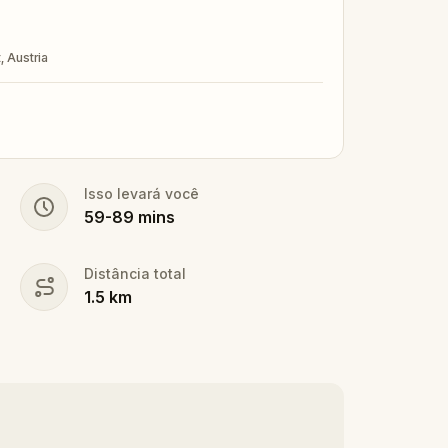
. Will you find the truth, or be left
, Austria
Isso levará você
59
-
89
mins
Distância total
1.5
km