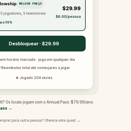
llowship
MELHOR PREÇO
$29.99
 5 jogadores, 5 telemóveis
$6.00/pessoa
pa 39%
Desbloquear · $29.99
em horário marcado · joga em qualquer dia
✓
Reembolso total até começares a jogar
★
Jogado 204 vezes
att? Os locais jogam com o Annual Pass: $79.99/ano.
Pass
→
omprar para outra pessoa? Oferece este quest →