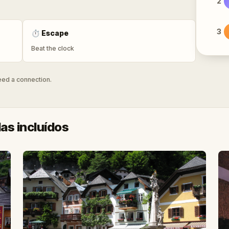
2
3
⏱
Escape
Beat the clock
need a connection.
as incluídos