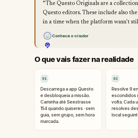
“The Questo Originals are a collectio
Questo editors. These include also the
in a time when the platform wasn't stil
Conhece o criador
O que vais fazer na realidade
01
02
Descarrega a app Questo
Resolve 9 e
e desbloqueia a missão.
escondidos n
Caminha até Seestrasse
volta. Cada 
154 quando quiseres · sem
resolves des
guia, sem grupo, sem hora
local seguint
marcada.