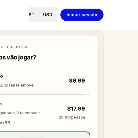
PT
USD
Iniciar sessão
 O TEU PASSE
s vão jogar?
lo
$9.99
u, no teu telemóvel
o
$17.99
ogadores, 2 telemóveis
$9.00/pessoa
pa 9%