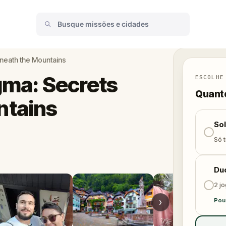
eneath the Mountains
gma: Secrets
ESCOLHE
Quanto
ntains
So
Só t
Du
2 j
›
Pou