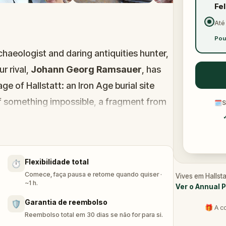
Fe
Até
Pou
aeologist and daring antiquities hunter,
r rival,
Johann Georg Ramsauer
, has
ge of Hallstatt: an Iron Age burial site
f something impossible, a fragment from
🗓
S
es.
one way to find out.
Flexibilidade total
⏱️
Comece, faça pausa e retome quando quiser ·
Vives em Hallst
g alpine village of
Hallstatt
through this
~1 h.
Ver o Annual 
uzzles, follow clues across historic paths,
Garantia de reembolso
🛡️
🎁 A c
 Play with friends or family and experience
Reembolso total em 30 dias se não for para si.