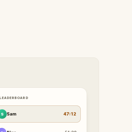
 LEADERBOARD
Sam
47:12
S