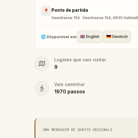
a journey of mystery, discovery, and wonder
Ponto de partida
📍
chasing legends?
Seestrasse 154 · Seestrasse 154, 4830 Hallstatt
🌐
Disponível em
🇬🇧
English
🇩🇪
Deutsch
Lugares que vais visitar
9
Vais caminhar
1970
passos
UMA MENSAGEM DE QUESTO ORIGINALS