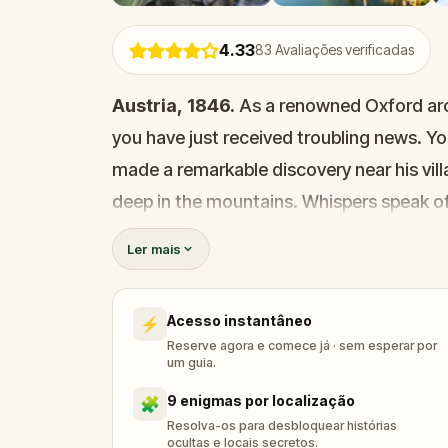
4.33
83
Avaliações verificadas
Austria, 1846.
As a renowned Oxford arch
you have just received troubling news. You
made a remarkable discovery near his villa
deep in the mountains. Whispers speak o
ancient Assyria
hidden among the grav
Ler mais
Could this rewrite history? There is only 
Acesso instantâneo
⚡
Reserve agora e comece já · sem esperar por
Step into the past and explore the stunnin
um guia.
thrilling walking quest. Solve real-world p
9 enigmas por localização
🧩
and uncover secrets buried for centuries.
Resolva-os para desbloquear histórias
ocultas e locais secretos.