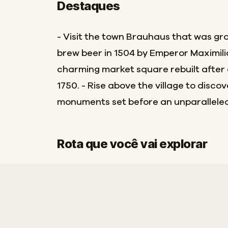
Destaques
- Visit the town Brauhaus that was gra
brew beer in 1504 by Emperor Maximilian
charming market square rebuilt after a
1750. - Rise above the village to disco
monuments set before an unparalleled 
Rota que você vai explorar
Início
Fim