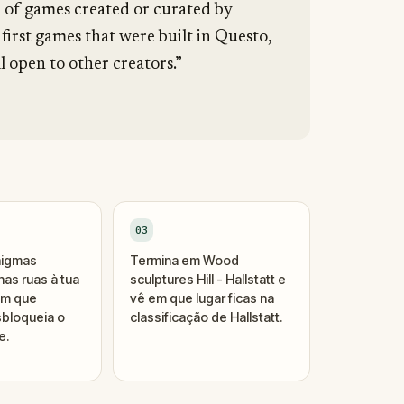
n of games created or curated by
 first games that were built in Questo,
l open to other creators.”
03
nigmas
Termina em Wood
as ruas à tua
sculptures Hill - Hallstatt e
um que
vê em que lugar ficas na
bloqueia o
classificação de Hallstatt.
e.