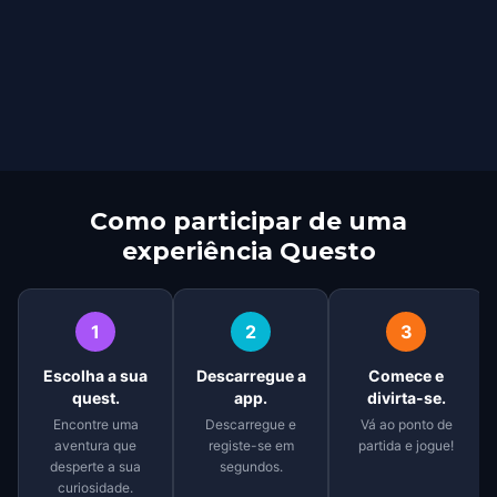
Como participar de uma
experiência Questo
1
2
3
Escolha a sua
Descarregue a
Comece e
quest.
app.
divirta-se.
Encontre uma
Descarregue e
Vá ao ponto de
aventura que
registe-se em
partida e jogue!
desperte a sua
segundos.
curiosidade.