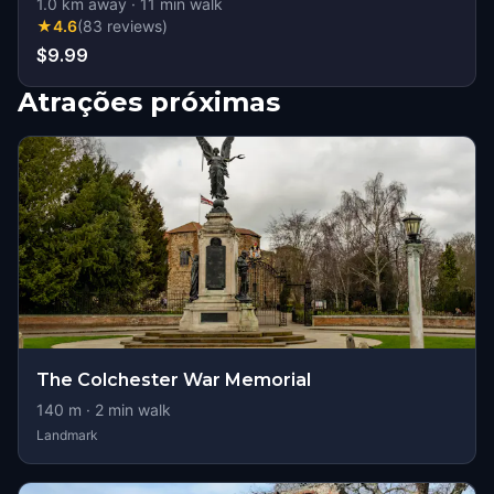
1.0
km away
·
11
min walk
★
4.6
(
83
reviews
)
$9.99
Atrações próximas
The Colchester War Memorial
140
m ·
2
min walk
Landmark