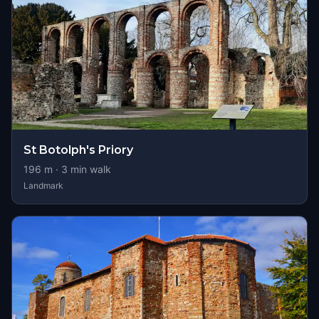
St Botolph's Priory
196
m ·
3
min walk
Landmark