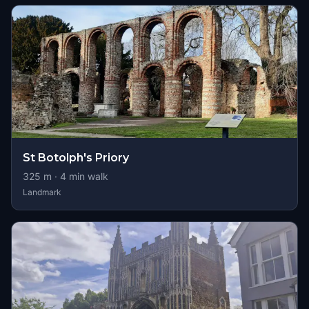
St Botolph's Priory
325
m ·
4
min walk
Landmark