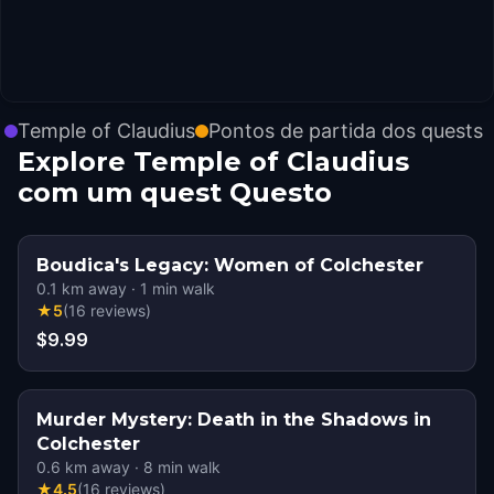
Temple of Claudius
Pontos de partida dos quests
Explore Temple of Claudius
com um quest Questo
Boudica's Legacy: Women of Colchester
0.1
km away
·
1
min walk
★
5
(
16
reviews
)
$9.99
Murder Mystery: Death in the Shadows in
Colchester
0.6
km away
·
8
min walk
★
4.5
(
16
reviews
)