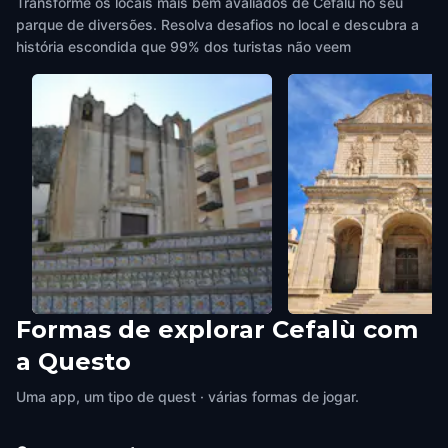
Transforme os locais mais bem avaliados de Cefalù no seu
parque de diversões. Resolva desafios no local e descubra a
história escondida que 99% dos turistas não veem
Formas de explorar Cefalù com
Chiesa di Santa Maria al Borgo
St. Nicholas Church
a Questo
Cefalù
,
Italy
Cefalù
,
Italy
Uma app, um tipo de quest · várias formas de jogar.