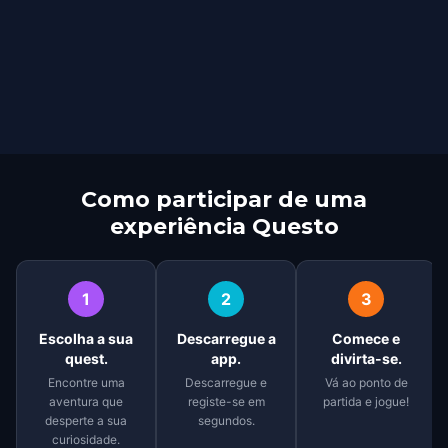
Como participar de uma
experiência Questo
1
2
3
Escolha a sua
Descarregue a
Comece e
quest.
app.
divirta-se.
Encontre uma
Descarregue e
Vá ao ponto de
aventura que
registe-se em
partida e jogue!
desperte a sua
segundos.
curiosidade.