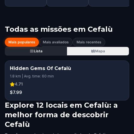
Todas as missões em
Cefalù
Mais populares
Mais avaliados
Mais recentes
Lista
Mapa
Hidden Gems Of Cefalù
1.8 km | Avg. time: 60 min
4.71
$7.99
Explore 12 locais em Cefalù: a
melhor forma de descobrir
Cefalù