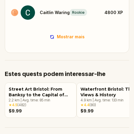
Caitlin Waring
4800
XP
Rookie
Mostrar mais
Estes quests podem interessar-lhe
Street Art Bristol: From
Waterfront Bristol: Th
Banksy to the Capital of
Views & History
Graffiti Walking Tour &
2.2
km
|
Avg. time:
85
min
4.9
km
|
Avg. time:
133
min
★
4.5
(
482
)
★
4.4
(
80
)
Escape Game
$9.99
$9.99