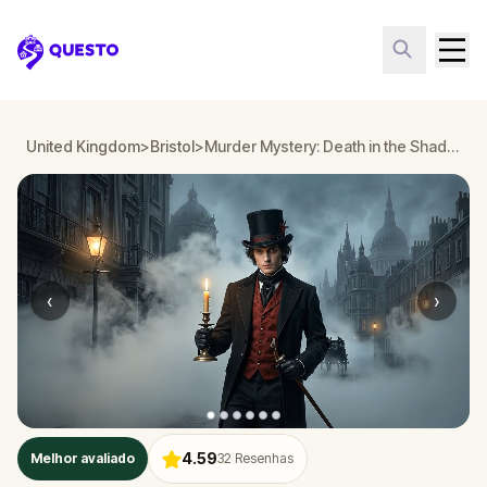
Questo
United Kingdom
>
Bristol
>
Murder Mystery: Death in the Shadows in Bristol
‹
›
4.59
Melhor avaliado
32
Resenhas