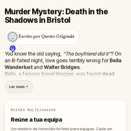
Murder Mystery: Death in the
Shadows in Bristol
Escrito por Questo Originals
You know the old saying,
“The boyfriend did it”
? On
an ill-fated night, love goes terribly wrong for
Bella
Wanderlust
and
Walter Bridges
.
Bella, a famous travel blogger, was found
dead
during a ghost tour led by the theatrical
Percy
Ler mais
Shadows
. Now, it’s up to you to uncover the truth.
Was it Walter, the obsessed boyfriend? Percy, the
ghost tour guide with a flair for the dramatic? Or is
someone else hiding in the shadows?
MISSÃO MULTIJOGADOR
🔎
Gather clues, interrogate suspects, and
Reúne a tua equipa
expose the real murderer before they strike
again. Make sure to have your pen and paper
Um mistério de homicídio foi feito para equipas. Cada um