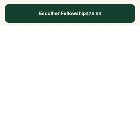
Escolher Fellowship
$29.99
Questo
Num mundo cada vez mais digital, o
Questo traz-te de volta ao que é real.
As nossas quests convidam-te a sair, a
conectar com pessoas e a criar
memórias inesquecíveis – cidade a
cidade. Cada experiência é feita para
ser vivida a pé, jogada e sentida,
graças a uma comunidade global com