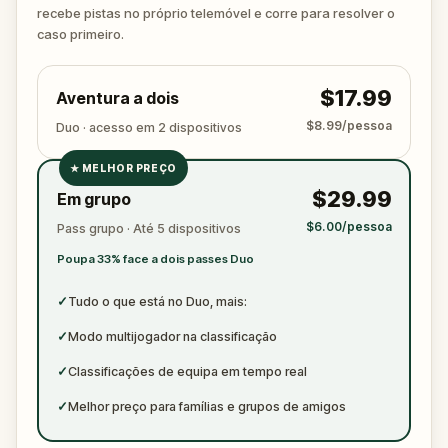
ready to jot down all the crucial evidence.
recebe pistas no próprio telemóvel e corre para resolver o
caso primeiro.
$17.99
Aventura a dois
$8.99/pessoa
Duo · acesso em 2 dispositivos
★
MELHOR PREÇO
✓
$29.99
Em grupo
✓
$6.00/pessoa
Pass grupo · Até 5 dispositivos
✓
Poupa 33% face a dois passes Duo
✓
✓
Tudo o que está no Duo, mais:
✓
Modo multijogador na classificação
✓
Classificações de equipa em tempo real
✓
Melhor preço para famílias e grupos de amigos