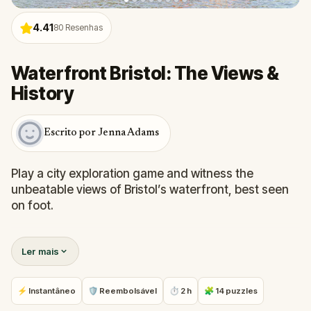
4.41
80
Resenhas
Waterfront Bristol: The Views &
History
Escrito por Jenna Adams
Play a city exploration game and witness the
unbeatable views of Bristol’s waterfront, best seen
on foot.
Home to Banksy, Blackbeard, and beautiful rainbow
Ler mais
houses, Bristol is a vibrant city with plenty to do.
Solve challenges and follow the River Avon as we
pass gorgeous waterside views, visit Bristol’s iconic
⚡ Instantâneo
🛡 Reembolsável
⏱ 2 h
🧩 14 puzzles
Harbourside, and learn all about the city’s sailing