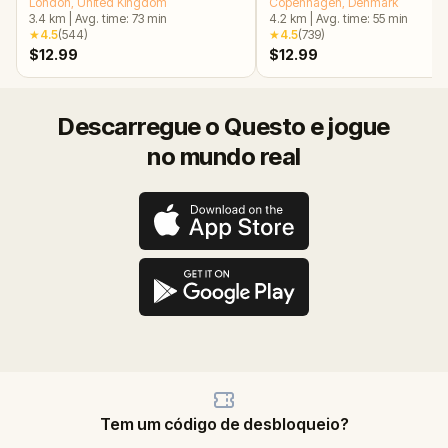
Secrets Escape Game
London
, United Kingdom
Copenhagen
, Denmark
3.4
km
|
Avg. time:
73
min
4.2
km
|
Avg. time:
55
min
★
4.5
(
544
)
★
4.5
(
739
)
$12.99
$12.99
Descarregue o Questo e jogue
no mundo real
Tem um código de desbloqueio?