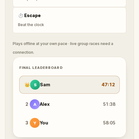
⏱
Escape
Beat the clock
Plays offline at your own pace · live group races need a
connection.
FINAL LEADERBOARD
👑
Sam
47:12
S
2
Alex
51:38
A
3
You
58:05
Y