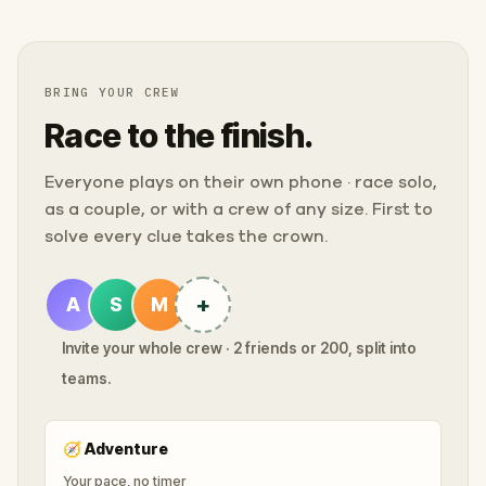
BRING YOUR CREW
Race to the finish.
Everyone plays on their own phone · race solo,
as a couple, or with a crew of any size. First to
solve every clue takes the crown.
+
A
S
M
Invite your whole crew · 2 friends or 200, split into
teams.
🧭
Adventure
Your pace, no timer