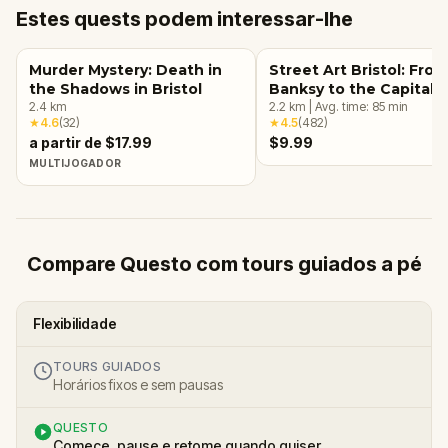
Estes quests podem interessar-lhe
Murder Mystery: Death in
Street Art Bristol: From
the Shadows in Bristol
Banksy to the Capital o
2.4
km
Graffiti Walking Tour &
2.2
km
|
Avg. time:
85
min
★
4.6
(
32
)
★
4.5
(
482
)
Escape Game
a partir de $17.99
$9.99
MULTIJOGADOR
Compare Questo com tours guiados a pé
Flexibilidade
TOURS GUIADOS
Horários fixos e sem pausas
QUESTO
Comece, pause e retome quando quiser