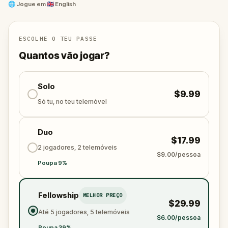
past.
🌐
Jogue em
🇬🇧 English
Are you ready to discover Bristol’s waterfront?
ESCOLHE O TEU PASSE
Quantos vão jogar?
Solo
$9.99
Só tu, no teu telemóvel
Duo
$17.99
2 jogadores, 2 telemóveis
$9.00/pessoa
Poupa 9%
Fellowship
MELHOR PREÇO
$29.99
Até 5 jogadores, 5 telemóveis
$6.00/pessoa
Poupa 39%