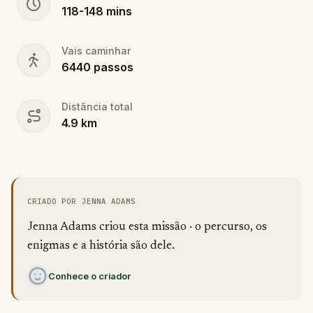
118
-
148
mins
Vais caminhar
6440
passos
Distância total
4.9
km
CRIADO POR JENNA ADAMS
Jenna Adams criou esta missão · o percurso, os
enigmas e a história são dele.
Conhece o criador