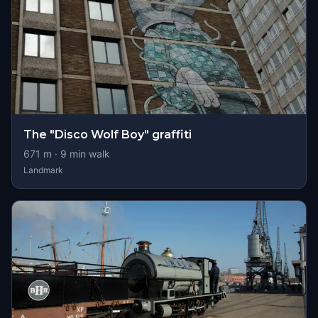
The "Disco Wolf Boy" graffiti
671
m ·
9
min walk
Landmark