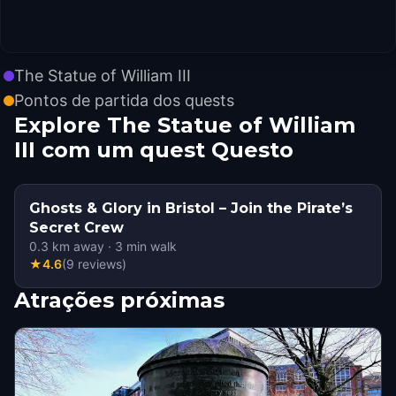
The Statue of William III
Pontos de partida dos quests
Explore The Statue of William
III com um quest Questo
Ghosts & Glory in Bristol – Join the Pirate’s
Secret Crew
0.3
km away
·
3
min walk
★
4.6
(
9
reviews
)
Atrações próximas