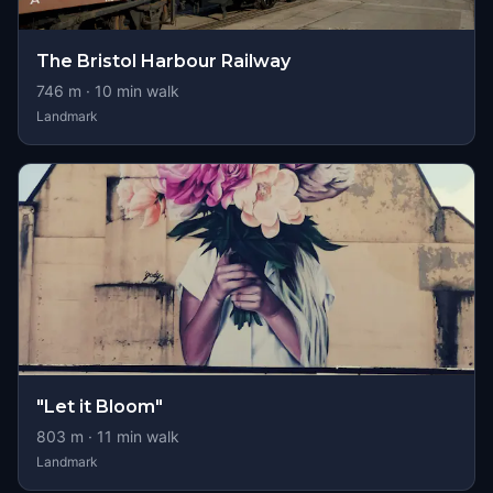
The Bristol Harbour Railway
746
m ·
10
min walk
Landmark
"Let it Bloom"
803
m ·
11
min walk
Landmark