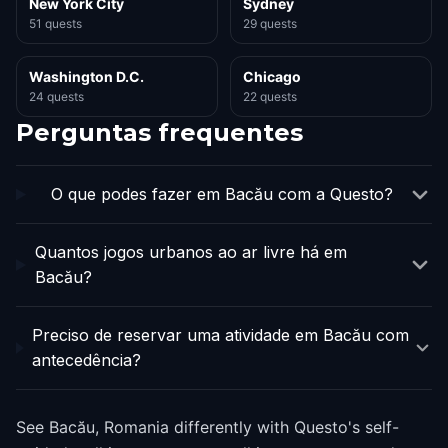
New York City
Sydney
51 quests
29 quests
Washington D.C.
Chicago
24 quests
22 quests
Perguntas frequentes
O que podes fazer em Bacău com a Questo?
Quantos jogos urbanos ao ar livre há em
Bacău?
Preciso de reservar uma atividade em Bacău com
antecedência?
See Bacău, Romania differently with Questo's self-