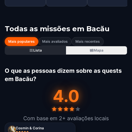
Todas as missões em
Bacău
Mais populares
Mais avaliados
Mais recentes
Lista
Mapa
O que as pessoas dizem sobre as quests
em Bacău?
4.0
Com base em 2+ avaliações locais
Cosmin & Corina