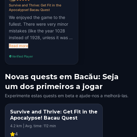
Survive and Thrive: Get Fit in the
Apocalypse! Bacau Quest
We enjoyed the game to the
fullest. There were very minor
mistakes (like the year 1028
instead of 1928, unless it was on
purpose) but the story was
Read more
good, and the puzzles were fun
Verified Player
and exciting.
Novas quests em Bacău: Seja
um dos primeiros a jogar
Experimente estas quests em beta e ajude-nos a melhorá-las.
Survive and Thrive: Get Fit in the
Apocalypse! Bacau Quest
4.2 km | Avg. time: 112 min
4