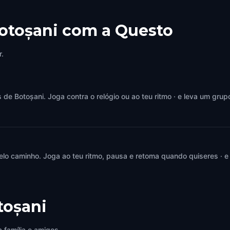
Botoșani com a Questo
r.
e Botoșani. Joga contra o relógio ou ao teu ritmo · e leva um grupo
elo caminho. Joga ao teu ritmo, pausa e retoma quando quiseres · e
toșani
 família e amigos.