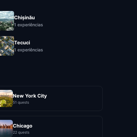
Chișinău
1
experiências
Tecuci
1
experiências
New York City
51 quests
Chicago
22 quests