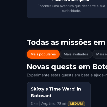
Encontre uma aventura que desperte a sua
curiosidade.
Todas as missões em
Mais populares
Mais avaliados
Mais r
Novas quests em Boto
Experimente estas quests em beta e ajude-n
Skitty's Time Warp! in
Botosani
3 km | Avg. time: 78 min
MEDIUM