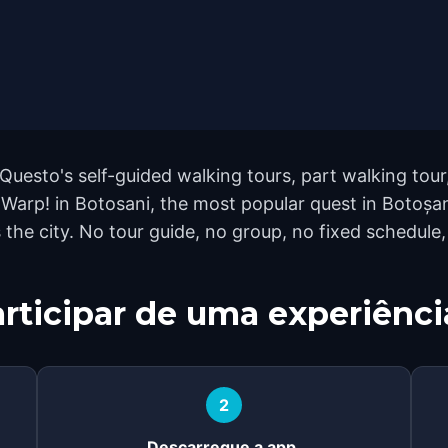
Questo's self-guided walking tours, part walking tou
 Warp! in Botosani, the most popular quest in Botoșa
e city. No tour guide, no group, no fixed schedule, 
rticipar de uma experiênci
2
Descarregue a app.