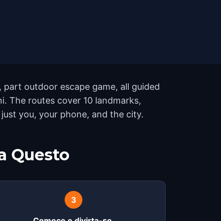
r, part outdoor escape game, all guided
ni. The routes cover 10 landmarks,
just you, your phone, and the city.
a Questo
3
Comece e divirta-se.