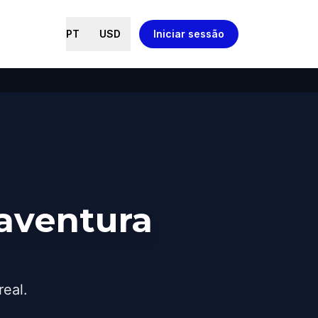
PT
USD
Iniciar sessão
aventura
real.