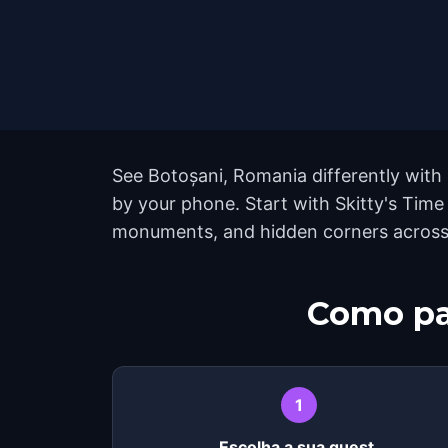
See Botoșani, Romania differently with 
by your phone. Start with Skitty's Time
monuments, and hidden corners across th
Como pa
1
Escolha a sua quest.