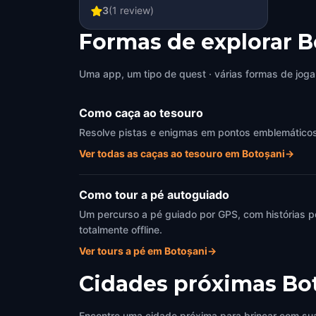
3
(
1
review)
Formas de explorar 
Uma app, um tipo de quest · várias formas de joga
Como caça ao tesouro
Resolve pistas e enigmas em pontos emblemáticos d
Ver todas as caças ao tesouro em Botoșani
→
Como tour a pé autoguiado
Um percurso a pé guiado por GPS, com histórias p
totalmente offline.
Ver tours a pé em Botoșani
→
Cidades próximas
Bo
Encontre uma cidade próxima para brincar com sua