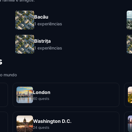
Bacău
1
experiências
Bistrița
1
experiências
s
 o mundo
London
60 quests
Washington D.C.
24 quests